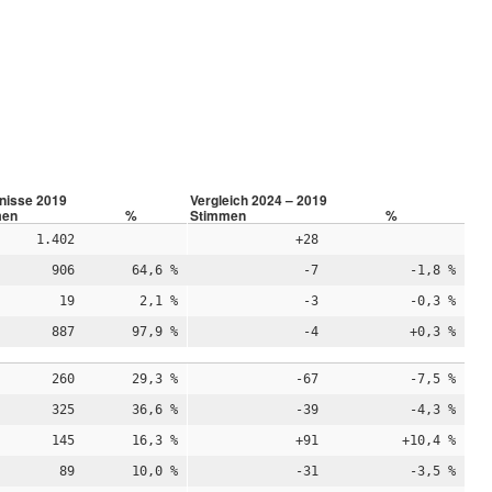
nisse 2019
Vergleich 2024 – 2019
men
%
Stimmen
%
1.402
+28
906
64,6 %
-7
-1,8 %
19
2,1 %
-3
-0,3 %
887
97,9 %
-4
+0,3 %
260
29,3 %
-67
-7,5 %
325
36,6 %
-39
-4,3 %
145
16,3 %
+91
+10,4 %
89
10,0 %
-31
-3,5 %