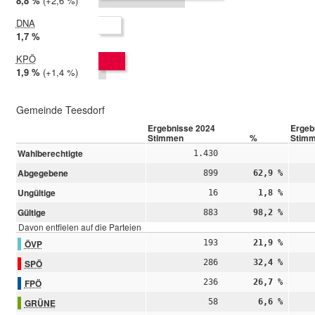
2024:
8,8 %
Differenz:
+2,6 %
2019:
6,2 %
DNA
2024:
1,7 %
2019: nicht teilgenommen
KPÖ
2024:
1,9 %
Differenz:
+1,4 %
2019:
0,6 %
Gemeinde Teesdorf
Ergebnisse 2024
Ergeb
Stimmen
%
Stim
Wahlberechtigte
1.430
Abgegebene
899
62,9 %
Ungültige
16
1,8 %
Gültige
883
98,2 %
Davon entfielen auf die Parteien
ÖVP
193
21,9 %
SPÖ
286
32,4 %
FPÖ
236
26,7 %
GRÜNE
58
6,6 %