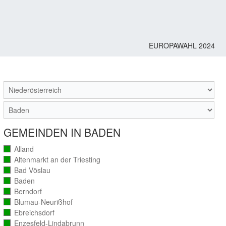
EUROPAWAHL 2024
M
GEMEINDEN IN BADEN
Alland
(vollständig
ausgezählt)
Altenmarkt an der Triesting
(vollständig
ausgezählt)
Bad Vöslau
(vollständig
ausgezählt)
Baden
(vollständig
ausgezählt)
Berndorf
(vollständig
ausgezählt)
Blumau-Neurißhof
(vollständig
ausgezählt)
Ebreichsdorf
(vollständig
ausgezählt)
Enzesfeld-Lindabrunn
(vollständig