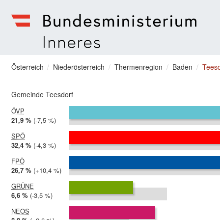
zum Menu springen
Bundesministerium | Inneres
Sie befinden sich hier
Österreich
Niederösterreich
Thermenregion
Baden
Teesd
Gemeinde Teesdorf
ÖVP
2024:
21,9 %
Differenz:
-7,5 %
2019:
29,3 %
SPÖ
2024:
32,4 %
Differenz:
-4,3 %
2019:
36,6 %
FPÖ
2024:
26,7 %
Differenz:
+10,4 %
2019:
16,3 %
GRÜNE
2024:
6,6 %
Differenz:
-3,5 %
2019:
10,0 %
NEOS