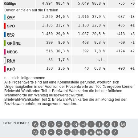
Gültige
4.994
98,4 %
5.049
98,8 %
-55
-0,
Davon entfielen auf die Parteien
ÖVP
1.229
24,6 %
1.916
37,9 %
-687
-13,
SPÖ
1.185
23,7 %
1.150
22,8 %
+35
+1,
FPÖ
1.450
29,0 %
1.037
20,5 %
+413
+8,
GRÜNE
399
8,0 %
468
9,3 %
-69
-1,
NEOS
516
10,3 %
392
7,8 %
+124
+2,
DNA
85
1,7 %
n.t.
n
KPÖ
130
2,6 %
40
0,8 %
+90
+1,
n.t. –nicht teilgenommen
Alle Prozentwerte sind auf eine Kommastelle gerundet, wodurch sich
Ungenauigkeiten in der Addition der Prozentwerte auf 100 % ergeben können.
Briefwahl-Wahlkarten Teil 1: Briefwahl-Wahlkarten die bei der örtlichen
Wahlbehörde am Wahltag ausgewertet wurden.
Briefwahl-Wahlkarten Teil 2: Briefwahl-Wahlkarten die am Montag bei den
Bezirkswahlbehörden ausgewertet wurden.
GEMEINDEINDEX
A
B
D
E
F
G
H
I
J
K
L
M
N
O
P
R
S
T
U
V
W
Y
Z