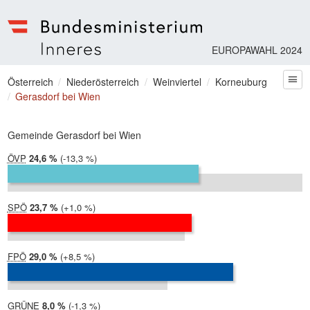
EUROPAWAHL 2024
Bundesministerium | Inneres
Sie befinden sich hier
Österreich
Niederösterreich
Weinviertel
Korneuburg
zum
Gerasdorf bei Wien
Gemeinde Gerasdorf bei Wien
ÖVP
2024:
24,6 %
Differenz:
-13,3 %
2019:
37,9 %
SPÖ
2024:
23,7 %
Differenz:
+1,0 %
2019:
22,8 %
FPÖ
2024:
29,0 %
Differenz:
+8,5 %
2019:
20,5 %
GRÜNE
2024:
8,0 %
Differenz:
-1,3 %