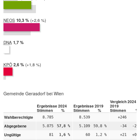
2019:
9,3 %
NEOS
2024:
10,3 %
Differenz:
+2,6 %
2019:
7,8 %
DNA
2024:
1,7 %
2019: nicht teilgenommen
KPÖ
2024:
2,6 %
Differenz:
+1,8 %
2019:
0,8 %
Gemeinde Gerasdorf bei Wien
Vergleich 2024 –
Ergebnisse 2024
Ergebnisse 2019
2019
Stimmen
%
Stimmen
%
Stimmen
%
Wahlberechtigte
8.785
8.539
+246
Abgegebene
5.075
57,8 %
5.109
59,8 %
-34
-2,
Ungültige
81
1,6 %
60
1,2 %
+21
+0,