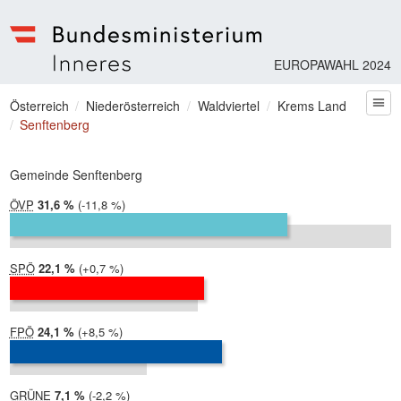
EUROPAWAHL 2024
Bundesministerium | Inneres
Sie befinden sich hier
Österreich
Niederösterreich
Waldviertel
Krems Land
zum
Senftenberg
Gemeinde Senftenberg
ÖVP
2024:
31,6 %
Differenz:
-11,8 %
2019:
43,4 %
SPÖ
2024:
22,1 %
Differenz:
+0,7 %
2019:
21,4 %
FPÖ
2024:
24,1 %
Differenz:
+8,5 %
2019:
15,6 %
GRÜNE
2024:
7,1 %
Differenz:
-2,2 %