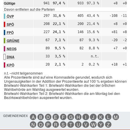
Gültige
941
97,4 %
933
97,3 %
+8
+0,
Davon entfielen auf die Parteien
ÖVP
297
31,6 %
405
43,4 %
-108
-11,
SPÖ
208
22,1 %
200
21,4 %
+8
+0,
FPÖ
227
24,1 %
146
15,6 %
+81
+8,
GRÜNE
67
7,1 %
87
9,3 %
-20
-2,
NEOS
89
9,5 %
82
8,8 %
+7
+0,
DNA
33
3,5 %
n.t.
n
KPÖ
20
2,1 %
2
0,2 %
+18
+1,
n.t. –nicht teilgenommen
Alle Prozentwerte sind auf eine Kommastelle gerundet, wodurch sich
Ungenauigkeiten in der Addition der Prozentwerte auf 100 % ergeben können.
Briefwahl-Wahlkarten Teil 1: Briefwahl-Wahlkarten die bei der örtlichen
Wahlbehörde am Wahltag ausgewertet wurden.
Briefwahl-Wahlkarten Teil 2: Briefwahl-Wahlkarten die am Montag bei den
Bezirkswahlbehörden ausgewertet wurden.
GEMEINDEINDEX
A
B
D
E
F
G
H
I
J
K
L
M
N
O
P
R
S
T
U
V
W
Y
Z