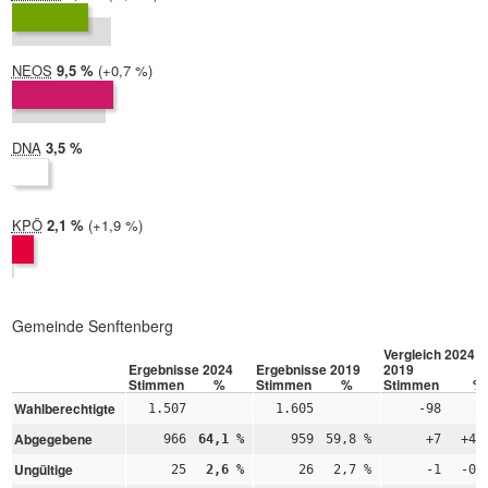
2019:
9,3 %
NEOS
2024:
9,5 %
Differenz:
+0,7 %
2019:
8,8 %
DNA
2024:
3,5 %
2019: nicht teilgenommen
KPÖ
2024:
2,1 %
Differenz:
+1,9 %
2019:
0,2 %
Gemeinde Senftenberg
Vergleich 2024 –
Ergebnisse 2024
Ergebnisse 2019
2019
Stimmen
%
Stimmen
%
Stimmen
%
Wahlberechtigte
1.507
1.605
-98
Abgegebene
966
64,1 %
959
59,8 %
+7
+4,
Ungültige
25
2,6 %
26
2,7 %
-1
-0,