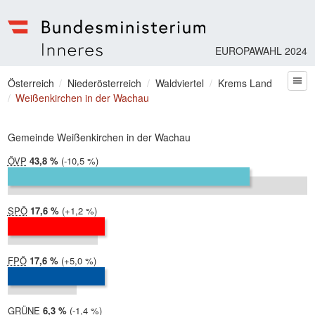
EUROPAWAHL 2024
Bundesministerium | Inneres
Sie befinden sich hier
Österreich
Niederösterreich
Waldviertel
Krems Land
zum
Weißenkirchen in der Wachau
Gemeinde Weißenkirchen in der Wachau
ÖVP
2024:
43,8 %
Differenz:
-10,5 %
2019:
54,3 %
SPÖ
2024:
17,6 %
Differenz:
+1,2 %
2019:
16,4 %
FPÖ
2024:
17,6 %
Differenz:
+5,0 %
2019:
12,6 %
GRÜNE
2024:
6,3 %
Differenz:
-1,4 %