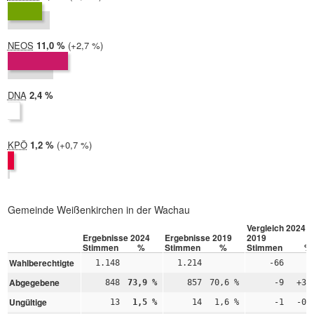
2019:
7,7 %
NEOS
2024:
11,0 %
Differenz:
+2,7 %
2019:
8,3 %
DNA
2024:
2,4 %
2019: nicht teilgenommen
KPÖ
2024:
1,2 %
Differenz:
+0,7 %
2019:
0,5 %
Gemeinde Weißenkirchen in der Wachau
Vergleich 2024 –
Ergebnisse 2024
Ergebnisse 2019
2019
Stimmen
%
Stimmen
%
Stimmen
%
Wahlberechtigte
1.148
1.214
-66
Abgegebene
848
73,9 %
857
70,6 %
-9
+3,
Ungültige
13
1,5 %
14
1,6 %
-1
-0,