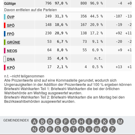
Gültige
796
97,0 %
800
96,9 %
-4
+0,
Davon entfielen auf die Parteien
ÖVP
249
31,3 %
356
44,5 %
-107
-13,
SPÖ
148
18,6 %
167
20,9 %
-19
-2,
FPÖ
230
28,9 %
138
17,2 %
+92
+11,
GRÜNE
53
6,7 %
73
9,1 %
-20
-2,
NEOS
64
8,0 %
55
6,9 %
+9
+1,
DNA
35
4,4 %
n.t.
n
KPÖ
17
2,1 %
4
0,5 %
+13
+1,
n.t. –nicht teilgenommen
Alle Prozentwerte sind auf eine Kommastelle gerundet, wodurch sich
Ungenauigkeiten in der Addition der Prozentwerte auf 100 % ergeben können.
Briefwahl-Wahlkarten Teil 1: Briefwahl-Wahlkarten die bei der örtlichen
Wahlbehörde am Wahltag ausgewertet wurden.
Briefwahl-Wahlkarten Teil 2: Briefwahl-Wahlkarten die am Montag bei den
Bezirkswahlbehörden ausgewertet wurden.
GEMEINDEINDEX
A
B
D
E
F
G
H
I
J
K
L
M
N
O
P
R
S
T
U
V
W
Y
Z