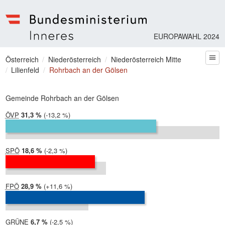
EUROPAWAHL 2024
Bundesministerium | Inneres
Sie befinden sich hier
Österreich
Niederösterreich
Niederösterreich Mitte
zum
Lilienfeld
Rohrbach an der Gölsen
Gemeinde Rohrbach an der Gölsen
ÖVP
2024:
31,3 %
Differenz:
-13,2 %
2019:
44,5 %
SPÖ
2024:
18,6 %
Differenz:
-2,3 %
2019:
20,9 %
FPÖ
2024:
28,9 %
Differenz:
+11,6 %
2019:
17,2 %
GRÜNE
2024:
6,7 %
Differenz:
-2,5 %