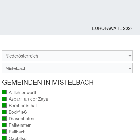
EUROPAWAHL 2024
M
GEMEINDEN IN MISTELBACH
Altlichtenwarth
(vollständig
ausgezählt)
Asparn an der Zaya
(vollständig
ausgezählt)
Bernhardsthal
(vollständig
ausgezählt)
Bockfließ
(vollständig
ausgezählt)
Drasenhofen
(vollständig
ausgezählt)
Falkenstein
(vollständig
ausgezählt)
Fallbach
(vollständig
ausgezählt)
Gaubitsch
(vollständig