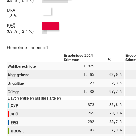
2024:
5,8 %
Differenz:
+0,5 %
2019:
5,3 %
DNA
2024:
1,8 %
2019: nicht teilgenommen
KPÖ
2024:
3,3 %
Differenz:
+2,4 %
2019:
1,0 %
Gemeinde Ladendorf
Ergebnisse 2024
Ergeb
Stimmen
%
Stim
Wahlberechtigte
1.879
Abgegebene
1.165
62,0 %
Ungültige
27
2,3 %
Gültige
1.138
97,7 %
Davon entfielen auf die Parteien
ÖVP
373
32,8 %
SPÖ
265
23,3 %
FPÖ
292
25,7 %
GRÜNE
83
7,3 %