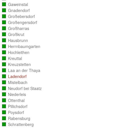
ausgezählt)
Gaweinstal
(vollständig
ausgezählt)
Gnadendorf
(vollständig
ausgezählt)
Großebersdorf
(vollständig
ausgezählt)
Großengersdorf
(vollständig
ausgezählt)
Großharras
(vollständig
ausgezählt)
Großkrut
(vollständig
ausgezählt)
Hausbrunn
(vollständig
ausgezählt)
Herrnbaumgarten
(vollständig
ausgezählt)
Hochleithen
(vollständig
ausgezählt)
Kreuttal
(vollständig
ausgezählt)
Kreuzstetten
(vollständig
ausgezählt)
Laa an der Thaya
(vollständig
ausgezählt)
Ladendorf
(vollständig
ausgezählt)
Mistelbach
(vollständig
ausgezählt)
Neudorf bei Staatz
(vollständig
ausgezählt)
Niederleis
(vollständig
ausgezählt)
Ottenthal
(vollständig
ausgezählt)
Pillichsdorf
(vollständig
ausgezählt)
Poysdorf
(vollständig
ausgezählt)
Rabensburg
(vollständig
ausgezählt)
Schrattenberg
(vollständig