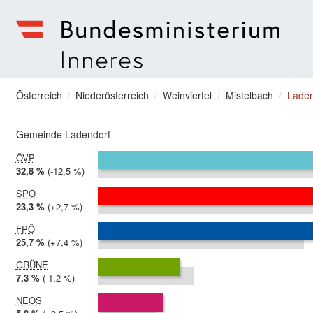
zum Menu springen
Bundesministerium | Inneres
Sie befinden sich hier
Österreich
Niederösterreich
Weinviertel
Mistelbach
Laden
Gemeinde Ladendorf
ÖVP
2024:
32,8 %
Differenz:
-12,5 %
2019:
45,3 %
SPÖ
2024:
23,3 %
Differenz:
+2,7 %
2019:
20,6 %
FPÖ
2024:
25,7 %
Differenz:
+7,4 %
2019:
18,3 %
GRÜNE
2024:
7,3 %
Differenz:
-1,2 %
2019:
8,5 %
NEOS