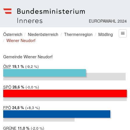
EUROPAWAHL 2024
Bundesministerium | Inneres
Sie befinden sich hier
Österreich
Niederösterreich
Thermenregion
Mödling
zum
Wiener Neudorf
Gemeinde Wiener Neudorf
ÖVP
2024:
19,1 %
Differenz:
-9,2 %
2019:
28,3 %
SPÖ
2024:
28,6 %
Differenz:
-0,0 %
2019:
28,6 %
FPÖ
2024:
24,8 %
Differenz:
+8,3 %
2019:
16,5 %
GRÜNE
2024:
11,0 %
Differenz:
-2,0 %