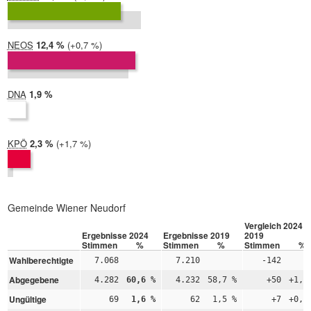
2019:
12,9 %
NEOS
2024:
12,4 %
Differenz:
+0,7 %
2019:
11,7 %
DNA
2024:
1,9 %
2019: nicht teilgenommen
KPÖ
2024:
2,3 %
Differenz:
+1,7 %
2019:
0,6 %
Gemeinde Wiener Neudorf
Vergleich 2024 –
Ergebnisse 2024
Ergebnisse 2019
2019
Stimmen
%
Stimmen
%
Stimmen
%
Wahlberechtigte
7.068
7.210
-142
Abgegebene
4.282
60,6 %
4.232
58,7 %
+50
+1,9
Ungültige
69
1,6 %
62
1,5 %
+7
+0,1