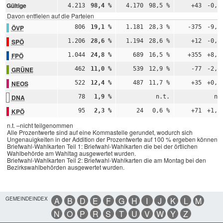
Gültige
4.213
98,4 %
4.170
98,5 %
+43
-0,1
Davon entfielen auf die Parteien
ÖVP
806
19,1 %
1.181
28,3 %
-375
-9,2
SPÖ
1.206
28,6 %
1.194
28,6 %
+12
-0,0
FPÖ
1.044
24,8 %
689
16,5 %
+355
+8,3
GRÜNE
462
11,0 %
539
12,9 %
-77
-2,0
NEOS
522
12,4 %
487
11,7 %
+35
+0,7
DNA
78
1,9 %
n.t.
n.
KPÖ
95
2,3 %
24
0,6 %
+71
+1,7
n.t. –nicht teilgenommen
Alle Prozentwerte sind auf eine Kommastelle gerundet, wodurch sich
Ungenauigkeiten in der Addition der Prozentwerte auf 100 % ergeben können.
Briefwahl-Wahlkarten Teil 1: Briefwahl-Wahlkarten die bei der örtlichen
Wahlbehörde am Wahltag ausgewertet wurden.
Briefwahl-Wahlkarten Teil 2: Briefwahl-Wahlkarten die am Montag bei den
Bezirkswahlbehörden ausgewertet wurden.
GEMEINDEINDEX
A
B
D
E
F
G
H
I
J
K
L
M
N
O
P
R
S
T
U
V
W
Y
Z