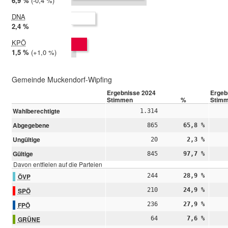
2024:
6,9 %
Differenz:
-0,4 %
2019:
7,2 %
DNA
2024:
2,4 %
2019: nicht teilgenommen
KPÖ
2024:
1,5 %
Differenz:
+1,0 %
2019:
0,5 %
Gemeinde Muckendorf-Wipfing
Ergebnisse 2024
Ergeb
Stimmen
%
Stim
Wahlberechtigte
1.314
Abgegebene
865
65,8 %
Ungültige
20
2,3 %
Gültige
845
97,7 %
Davon entfielen auf die Parteien
ÖVP
244
28,9 %
SPÖ
210
24,9 %
FPÖ
236
27,9 %
GRÜNE
64
7,6 %