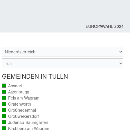
EUROPAWAHL 2024
M
GEMEINDEN IN TULLN
Absdorf
(vollständig
ausgezählt)
Atzenbrugg
(vollständig
ausgezählt)
Fels am Wagram
(vollständig
ausgezählt)
Grafenwörth
(vollständig
ausgezählt)
Großriedenthal
(vollständig
ausgezählt)
Großweikersdorf
(vollständig
ausgezählt)
Judenau-Baumgarten
(vollständig
ausgezählt)
Kirchberg am Wagram
(vollständig