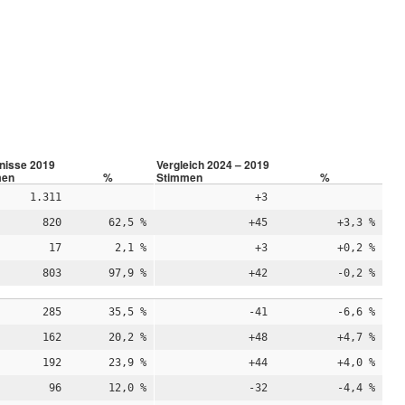
nisse 2019
Vergleich 2024 – 2019
men
%
Stimmen
%
1.311
+3
820
62,5 %
+45
+3,3 %
17
2,1 %
+3
+0,2 %
803
97,9 %
+42
-0,2 %
285
35,5 %
-41
-6,6 %
162
20,2 %
+48
+4,7 %
192
23,9 %
+44
+4,0 %
96
12,0 %
-32
-4,4 %