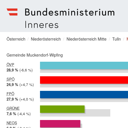
zum Menu springen
Bundesministerium | Inneres
Sie befinden sich hier
Österreich
Niederösterreich
Niederösterreich Mitte
Tulln
Gemeinde Muckendorf-Wipfing
ÖVP
2024:
28,9 %
Differenz:
-6,6 %
2019:
35,5 %
SPÖ
2024:
24,9 %
Differenz:
+4,7 %
2019:
20,2 %
FPÖ
2024:
27,9 %
Differenz:
+4,0 %
2019:
23,9 %
GRÜNE
2024:
7,6 %
Differenz:
-4,4 %
2019:
12,0 %
NEOS