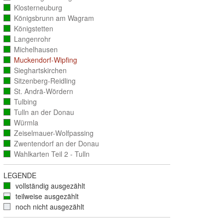
ausgezählt)
Klosterneuburg
(vollständig
ausgezählt)
Königsbrunn am Wagram
(vollständig
ausgezählt)
Königstetten
(vollständig
ausgezählt)
Langenrohr
(vollständig
ausgezählt)
Michelhausen
(vollständig
ausgezählt)
Muckendorf-Wipfing
(vollständig
ausgezählt)
Sieghartskirchen
(vollständig
ausgezählt)
Sitzenberg-Reidling
(vollständig
ausgezählt)
St. Andrä-Wördern
(vollständig
ausgezählt)
Tulbing
(vollständig
ausgezählt)
Tulln an der Donau
(vollständig
ausgezählt)
Würmla
(vollständig
ausgezählt)
Zeiselmauer-Wolfpassing
(vollständig
ausgezählt)
Zwentendorf an der Donau
(vollständig
ausgezählt)
Wahlkarten Teil 2 - Tulln
(vollständig
ausgezählt)
LEGENDE
vollständig ausgezählt
teilweise ausgezählt
noch nicht ausgezählt