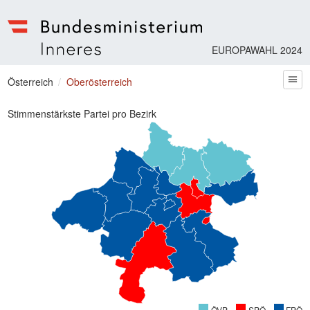
EUROPAWAHL 2024
Bundesministerium | Inneres
Sie befinden sich hier
Österreich
Oberösterreich
zum
Stimmenstärkste Partei pro Bezirk
ÖVP
SPÖ
FPÖ