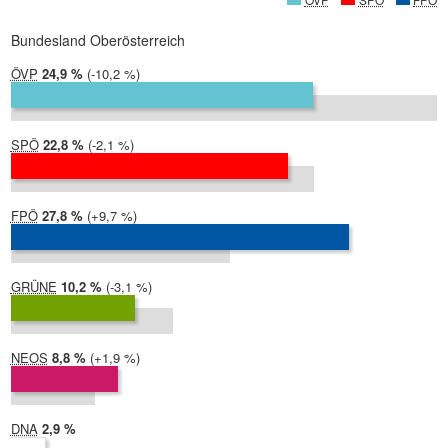
Bundesland Oberösterreich
ÖVP
2024:
24,9 %
Differenz:
-10,2 %
2019:
35,1 %
SPÖ
2024:
22,8 %
Differenz:
-2,1 %
2019:
25,0 %
FPÖ
2024:
27,8 %
Differenz:
+9,7 %
2019:
18,1 %
GRÜNE
2024:
10,2 %
Differenz:
-3,1 %
2019:
13,4 %
NEOS
2024:
8,8 %
Differenz:
+1,9 %
2019:
7,0 %
DNA
2024:
2,9 %
2019: nicht teilgenommen