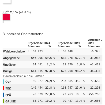
KPÖ
2024:
2,5 %
Differenz:
+1,8 %
2019:
0,6 %
Bundesland Oberösterreich
Vergleich 20
Ergebnisse 2024
Ergebnisse 2019
2019
Stimmen
%
Stimmen
%
Stimmen
Wahlberechtigte
1.102.123
1.108.448
-6.325
Abgegebene
656.296
59,5 %
688.278
62,1 %
-31.982
Ungültige
14.481
2,2 %
12.070
1,8 %
+2.411
Gültige
641.815
97,8 %
676.208
98,2 %
-34.393
Davon entfielen auf die Parteien
ÖVP
159.927
24,9 %
237.585
35,1 %
-77.658
-
SPÖ
146.454
22,8 %
168.747
25,0 %
-22.293
FPÖ
178.529
27,8 %
122.263
18,1 %
+56.266
GRÜNE
65.771
10,2 %
90.427
13,4 %
-24.656