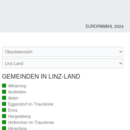
EUROPAWAHL 2024
M
GEMEINDEN IN LINZ-LAND
Allhaming
(vollständig
ausgezählt)
Ansfelden
(vollständig
ausgezählt)
Asten
(vollständig
ausgezählt)
Eggendorf im Traunkreis
(vollständig
ausgezählt)
Enns
(vollständig
ausgezählt)
Hargelsberg
(vollständig
ausgezählt)
Hofkirchen im Traunkreis
(vollständig
ausgezählt)
Hörsching
(vollständig