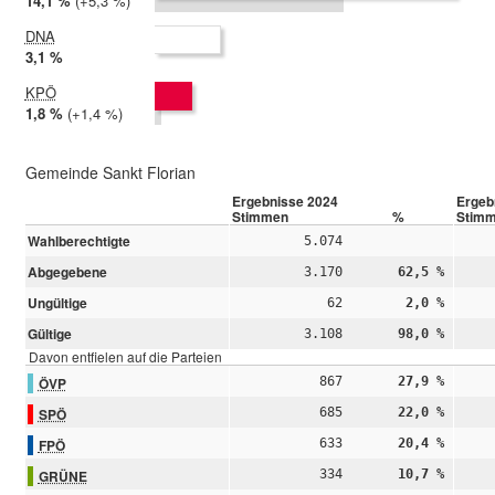
2024:
14,1 %
Differenz:
+5,3 %
2019:
8,8 %
DNA
2024:
3,1 %
2019: nicht teilgenommen
KPÖ
2024:
1,8 %
Differenz:
+1,4 %
2019:
0,3 %
Gemeinde Sankt Florian
Ergebnisse 2024
Ergeb
Stimmen
%
Stim
Wahlberechtigte
5.074
Abgegebene
3.170
62,5 %
Ungültige
62
2,0 %
Gültige
3.108
98,0 %
Davon entfielen auf die Parteien
ÖVP
867
27,9 %
SPÖ
685
22,0 %
FPÖ
633
20,4 %
GRÜNE
334
10,7 %