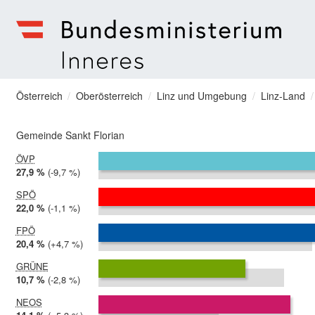
zum Menu springen
Bundesministerium | Inneres
Sie befinden sich hier
Österreich
Oberösterreich
Linz und Umgebung
Linz-Land
Gemeinde Sankt Florian
ÖVP
2024:
27,9 %
Differenz:
-9,7 %
2019:
37,6 %
SPÖ
2024:
22,0 %
Differenz:
-1,1 %
2019:
23,2 %
FPÖ
2024:
20,4 %
Differenz:
+4,7 %
2019:
15,7 %
GRÜNE
2024:
10,7 %
Differenz:
-2,8 %
2019:
13,6 %
NEOS