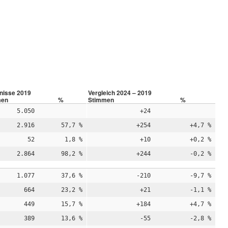
nisse 2019
Vergleich 2024 – 2019
men
%
Stimmen
%
5.050
+24
2.916
57,7 %
+254
+4,7 %
52
1,8 %
+10
+0,2 %
2.864
98,2 %
+244
-0,2 %
1.077
37,6 %
-210
-9,7 %
664
23,2 %
+21
-1,1 %
449
15,7 %
+184
+4,7 %
389
13,6 %
-55
-2,8 %