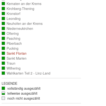
ausgezählt)
Kematen an der Krems
(vollständig
ausgezählt)
Kirchberg-Thening
(vollständig
ausgezählt)
Kronstorf
(vollständig
ausgezählt)
Leonding
(vollständig
ausgezählt)
Neuhofen an der Krems
(vollständig
ausgezählt)
Niederneukirchen
(vollständig
ausgezählt)
Oftering
(vollständig
ausgezählt)
Pasching
(vollständig
ausgezählt)
Piberbach
(vollständig
ausgezählt)
Pucking
(vollständig
ausgezählt)
Sankt Florian
(vollständig
ausgezählt)
Sankt Marien
(vollständig
ausgezählt)
Traun
(vollständig
ausgezählt)
Wilhering
(vollständig
ausgezählt)
Wahlkarten Teil 2 - Linz-Land
(vollständig
ausgezählt)
LEGENDE
vollständig ausgezählt
teilweise ausgezählt
noch nicht ausgezählt