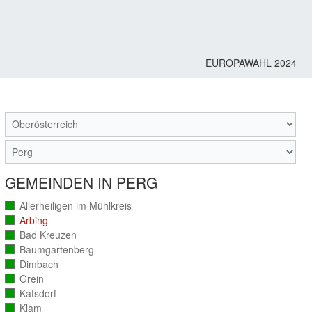
EUROPAWAHL 2024
M
GEMEINDEN IN PERG
Allerheiligen im Mühlkreis
(vollständig
ausgezählt)
Arbing
(vollständig
ausgezählt)
Bad Kreuzen
(vollständig
ausgezählt)
Baumgartenberg
(vollständig
ausgezählt)
Dimbach
(vollständig
ausgezählt)
Grein
(vollständig
ausgezählt)
Katsdorf
(vollständig
ausgezählt)
Klam
(vollständig