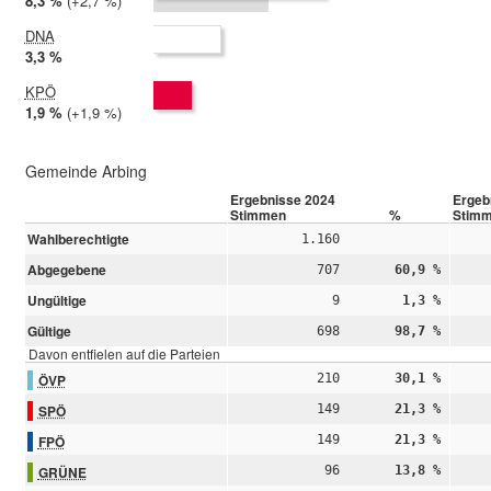
2024:
8,3 %
Differenz:
+2,7 %
2019:
5,6 %
DNA
2024:
3,3 %
2019: nicht teilgenommen
KPÖ
2024:
1,9 %
Differenz:
+1,9 %
2019:
0,0 %
Gemeinde Arbing
Ergebnisse 2024
Ergeb
Stimmen
%
Stim
Wahlberechtigte
1.160
Abgegebene
707
60,9 %
Ungültige
9
1,3 %
Gültige
698
98,7 %
Davon entfielen auf die Parteien
ÖVP
210
30,1 %
SPÖ
149
21,3 %
FPÖ
149
21,3 %
GRÜNE
96
13,8 %