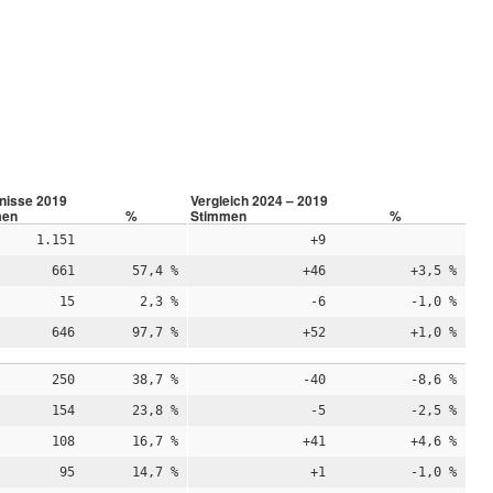
nisse 2019
Vergleich 2024 – 2019
men
%
Stimmen
%
1.151
+9
661
57,4 %
+46
+3,5 %
15
2,3 %
-6
-1,0 %
646
97,7 %
+52
+1,0 %
250
38,7 %
-40
-8,6 %
154
23,8 %
-5
-2,5 %
108
16,7 %
+41
+4,6 %
95
14,7 %
+1
-1,0 %