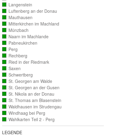
ausgezählt)
Langenstein
(vollständig
ausgezählt)
Luftenberg an der Donau
(vollständig
ausgezählt)
Mauthausen
(vollständig
ausgezählt)
Mitterkirchen im Machland
(vollständig
ausgezählt)
Münzbach
(vollständig
ausgezählt)
Naarn im Machlande
(vollständig
ausgezählt)
Pabneukirchen
(vollständig
ausgezählt)
Perg
(vollständig
ausgezählt)
Rechberg
(vollständig
ausgezählt)
Ried in der Riedmark
(vollständig
ausgezählt)
Saxen
(vollständig
ausgezählt)
Schwertberg
(vollständig
ausgezählt)
St. Georgen am Walde
(vollständig
ausgezählt)
St. Georgen an der Gusen
(vollständig
ausgezählt)
St. Nikola an der Donau
(vollständig
ausgezählt)
St. Thomas am Blasenstein
(vollständig
ausgezählt)
Waldhausen im Strudengau
(vollständig
ausgezählt)
Windhaag bei Perg
(vollständig
ausgezählt)
Wahlkarten Teil 2 - Perg
(vollständig
ausgezählt)
LEGENDE