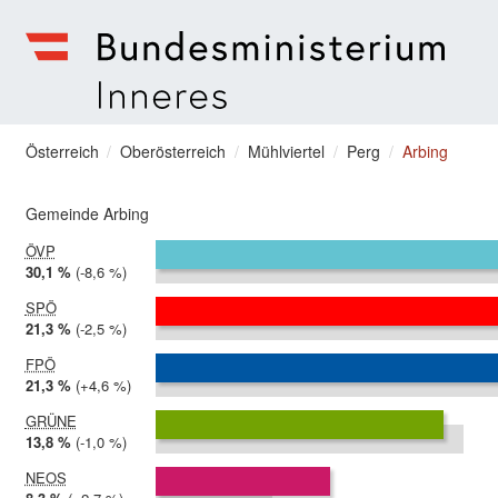
zum Menu springen
Bundesministerium | Inneres
Sie befinden sich hier
Österreich
Oberösterreich
Mühlviertel
Perg
Arbing
Gemeinde Arbing
ÖVP
2024:
30,1 %
Differenz:
-8,6 %
2019:
38,7 %
SPÖ
2024:
21,3 %
Differenz:
-2,5 %
2019:
23,8 %
FPÖ
2024:
21,3 %
Differenz:
+4,6 %
2019:
16,7 %
GRÜNE
2024:
13,8 %
Differenz:
-1,0 %
2019:
14,7 %
NEOS