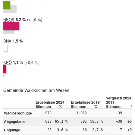
2019:
5,2 %
NEOS
2024:
6,2 %
Differenz:
+1,9 %
2019:
4,3 %
DNA
2024:
1,5 %
2019: nicht teilgenommen
KPÖ
2024:
1,1 %
Differenz:
+0,6 %
2019:
0,5 %
Gemeinde Waldkirchen am Wesen
Vergleich 2024 –
Ergebnisse 2024
Ergebnisse 2019
2019
Stimmen
%
Stimmen
%
Stimmen
%
Wahlberechtigte
973
1.012
-39
Abgegebene
633
65,1 %
595
58,8 %
+38
+6,
Ungültige
23
3,6 %
16
2,7 %
+7
+0,