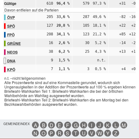
Gültige
610
96,4 %
579
97,3 %
+31
-0,
Davon entfielen auf die Parteien
ÖVP
205
33,6 %
287
49,6 %
-82
-16,
SPÖ
127
20,8 %
105
18,1 %
+22
+2,
FPÖ
208
34,1 %
123
21,2 %
+85
+12,
GRÜNE
16
2,6 %
30
5,2 %
-14
-2,
NEOS
38
6,2 %
25
4,3 %
+13
+1,
DNA
9
1,5 %
n.t.
n
KPÖ
7
1,1 %
3
0,5 %
+4
+0,
n.t. –nicht teilgenommen
Alle Prozentwerte sind auf eine Kommastelle gerundet, wodurch sich
Ungenauigkeiten in der Addition der Prozentwerte auf 100 % ergeben können.
Briefwahl-Wahlkarten Teil 1: Briefwahl-Wahlkarten die bei der örtlichen
Wahlbehörde am Wahltag ausgewertet wurden.
Briefwahl-Wahlkarten Teil 2: Briefwahl-Wahlkarten die am Montag bei den
Bezirkswahlbehörden ausgewertet wurden.
GEMEINDEINDEX
A
B
D
E
F
G
H
I
J
K
L
M
N
O
P
R
S
T
U
V
W
Y
Z