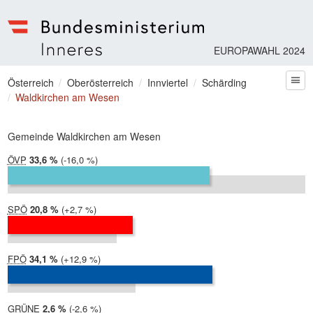
EUROPAWAHL 2024
Bundesministerium | Inneres
Sie befinden sich hier
Österreich
Oberösterreich
Innviertel
Schärding
zum
Waldkirchen am Wesen
Gemeinde Waldkirchen am Wesen
ÖVP
2024:
33,6 %
Differenz:
-16,0 %
2019:
49,6 %
SPÖ
2024:
20,8 %
Differenz:
+2,7 %
2019:
18,1 %
FPÖ
2024:
34,1 %
Differenz:
+12,9 %
2019:
21,2 %
GRÜNE
2024:
2,6 %
Differenz:
-2,6 %