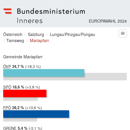
EUROPAWAHL 2024
Bundesministerium | Inneres
Sie befinden sich hier
Österreich
Salzburg
Lungau/Pinzgau/Pongau
zum
Tamsweg
Mariapfarr
Gemeinde Mariapfarr
ÖVP
2024:
34,7 %
Differenz:
-18,3 %
2019:
53,1 %
SPÖ
2024:
18,6 %
Differenz:
+3,8 %
2019:
14,8 %
FPÖ
2024:
28,2 %
Differenz:
+13,6 %
2019:
14,7 %
GRÜNE
2024:
5,4 %
Differenz:
-3,1 %