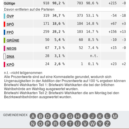
Gültige
918
98,2 %
703
98,6 %
+215
-0,
Davon entfielen auf die Parteien
ÖVP
319
34,7 %
373
53,1 %
-54
-18,
SPÖ
171
18,6 %
104
14,8 %
+67
+3,
FPÖ
259
28,2 %
103
14,7 %
+156
+13,
GRÜNE
50
5,4 %
60
8,5 %
-10
-3,
NEOS
67
7,3 %
52
7,4 %
+15
-0,
DNA
28
3,1 %
n.t.
n
KPÖ
24
2,6 %
1
0,1 %
+23
+2,
n.t. –nicht teilgenommen
Alle Prozentwerte sind auf eine Kommastelle gerundet, wodurch sich
Ungenauigkeiten in der Addition der Prozentwerte auf 100 % ergeben können.
Briefwahl-Wahlkarten Teil 1: Briefwahl-Wahlkarten die bei der örtlichen
Wahlbehörde am Wahltag ausgewertet wurden.
Briefwahl-Wahlkarten Teil 2: Briefwahl-Wahlkarten die am Montag bei den
Bezirkswahlbehörden ausgewertet wurden.
GEMEINDEINDEX
A
B
D
E
F
G
H
I
J
K
L
M
N
O
P
R
S
T
U
V
W
Y
Z