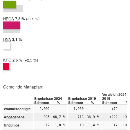
2019:
8,5 %
NEOS
2024:
7,3 %
Differenz:
-0,1 %
2019:
7,4 %
DNA
2024:
3,1 %
2019: nicht teilgenommen
KPÖ
2024:
2,6 %
Differenz:
+2,5 %
2019:
0,1 %
Gemeinde Mariapfarr
Vergleich 2024 –
Ergebnisse 2024
Ergebnisse 2019
2019
Stimmen
%
Stimmen
%
Stimmen
%
Wahlberechtigte
2.002
1.930
+72
Abgegebene
935
46,7 %
713
36,9 %
+222
+9,
Ungültige
17
1,8 %
10
1,4 %
+7
+0,