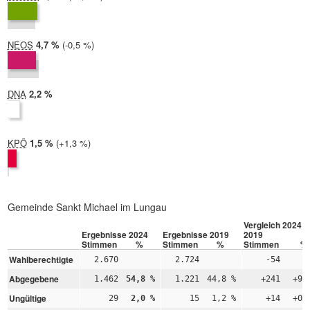
2019:
4,6 %
NEOS
2024:
4,7 %
Differenz:
-0,5 %
2019:
5,2 %
DNA
2024:
2,2 %
2019: nicht teilgenommen
KPÖ
2024:
1,5 %
Differenz:
+1,3 %
2019:
0,2 %
Gemeinde Sankt Michael im Lungau
Vergleich 2024 –
Ergebnisse 2024
Ergebnisse 2019
2019
Stimmen
%
Stimmen
%
Stimmen
%
Wahlberechtigte
2.670
2.724
-54
Abgegebene
1.462
54,8 %
1.221
44,8 %
+241
+9,
Ungültige
29
2,0 %
15
1,2 %
+14
+0,