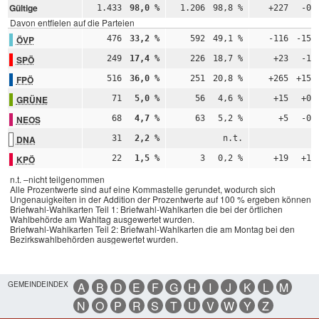
Gültige
1.433
98,0 %
1.206
98,8 %
+227
-0,
Davon entfielen auf die Parteien
ÖVP
476
33,2 %
592
49,1 %
-116
-15,
SPÖ
249
17,4 %
226
18,7 %
+23
-1,
FPÖ
516
36,0 %
251
20,8 %
+265
+15,
GRÜNE
71
5,0 %
56
4,6 %
+15
+0,
NEOS
68
4,7 %
63
5,2 %
+5
-0,
DNA
31
2,2 %
n.t.
n
KPÖ
22
1,5 %
3
0,2 %
+19
+1,
n.t. –nicht teilgenommen
Alle Prozentwerte sind auf eine Kommastelle gerundet, wodurch sich
Ungenauigkeiten in der Addition der Prozentwerte auf 100 % ergeben können.
Briefwahl-Wahlkarten Teil 1: Briefwahl-Wahlkarten die bei der örtlichen
Wahlbehörde am Wahltag ausgewertet wurden.
Briefwahl-Wahlkarten Teil 2: Briefwahl-Wahlkarten die am Montag bei den
Bezirkswahlbehörden ausgewertet wurden.
GEMEINDEINDEX
A
B
D
E
F
G
H
I
J
K
L
M
N
O
P
R
S
T
U
V
W
Y
Z