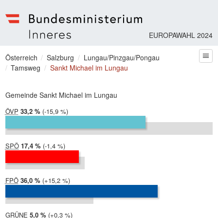
EUROPAWAHL 2024
Bundesministerium | Inneres
Sie befinden sich hier
Österreich
Salzburg
Lungau/Pinzgau/Pongau
zum
Tamsweg
Sankt Michael im Lungau
Gemeinde Sankt Michael im Lungau
ÖVP
2024:
33,2 %
Differenz:
-15,9 %
2019:
49,1 %
SPÖ
2024:
17,4 %
Differenz:
-1,4 %
2019:
18,7 %
FPÖ
2024:
36,0 %
Differenz:
+15,2 %
2019:
20,8 %
GRÜNE
2024:
5,0 %
Differenz:
+0,3 %