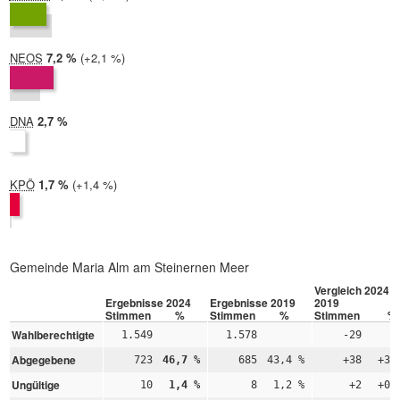
2019:
6,9 %
NEOS
2024:
7,2 %
Differenz:
+2,1 %
2019:
5,0 %
DNA
2024:
2,7 %
2019: nicht teilgenommen
KPÖ
2024:
1,7 %
Differenz:
+1,4 %
2019:
0,3 %
Gemeinde Maria Alm am Steinernen Meer
Vergleich 2024 –
Ergebnisse 2024
Ergebnisse 2019
2019
Stimmen
%
Stimmen
%
Stimmen
%
Wahlberechtigte
1.549
1.578
-29
Abgegebene
723
46,7 %
685
43,4 %
+38
+3,
Ungültige
10
1,4 %
8
1,2 %
+2
+0,