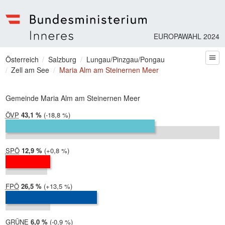
EUROPAWAHL 2024
Bundesministerium | Inneres
Sie befinden sich hier
Österreich
Salzburg
Lungau/Pinzgau/Pongau
zum
Zell am See
Maria Alm am Steinernen Meer
Gemeinde Maria Alm am Steinernen Meer
ÖVP
2024:
43,1 %
Differenz:
-18,8 %
2019:
61,9 %
SPÖ
2024:
12,9 %
Differenz:
+0,8 %
2019:
12,1 %
FPÖ
2024:
26,5 %
Differenz:
+13,5 %
2019:
13,0 %
GRÜNE
2024:
6,0 %
Differenz:
-0,9 %