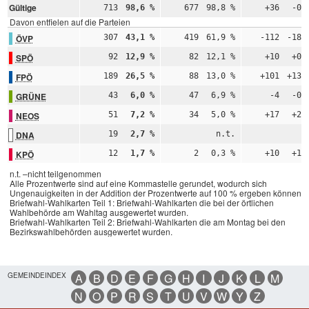
Gültige
713
98,6 %
677
98,8 %
+36
-0,
Davon entfielen auf die Parteien
ÖVP
307
43,1 %
419
61,9 %
-112
-18,
SPÖ
92
12,9 %
82
12,1 %
+10
+0,
FPÖ
189
26,5 %
88
13,0 %
+101
+13,
GRÜNE
43
6,0 %
47
6,9 %
-4
-0,
NEOS
51
7,2 %
34
5,0 %
+17
+2,
DNA
19
2,7 %
n.t.
n
KPÖ
12
1,7 %
2
0,3 %
+10
+1,
n.t. –nicht teilgenommen
Alle Prozentwerte sind auf eine Kommastelle gerundet, wodurch sich
Ungenauigkeiten in der Addition der Prozentwerte auf 100 % ergeben können.
Briefwahl-Wahlkarten Teil 1: Briefwahl-Wahlkarten die bei der örtlichen
Wahlbehörde am Wahltag ausgewertet wurden.
Briefwahl-Wahlkarten Teil 2: Briefwahl-Wahlkarten die am Montag bei den
Bezirkswahlbehörden ausgewertet wurden.
GEMEINDEINDEX
A
B
D
E
F
G
H
I
J
K
L
M
N
O
P
R
S
T
U
V
W
Y
Z