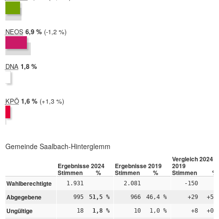
2019:
5,2 %
NEOS
2024:
6,9 %
Differenz:
-1,2 %
2019:
8,1 %
DNA
2024:
1,8 %
2019: nicht teilgenommen
KPÖ
2024:
1,6 %
Differenz:
+1,3 %
2019:
0,3 %
Gemeinde Saalbach-Hinterglemm
Vergleich 2024 –
Ergebnisse 2024
Ergebnisse 2019
2019
Stimmen
%
Stimmen
%
Stimmen
%
Wahlberechtigte
1.931
2.081
-150
Abgegebene
995
51,5 %
966
46,4 %
+29
+5,
Ungültige
18
1,8 %
10
1,0 %
+8
+0,