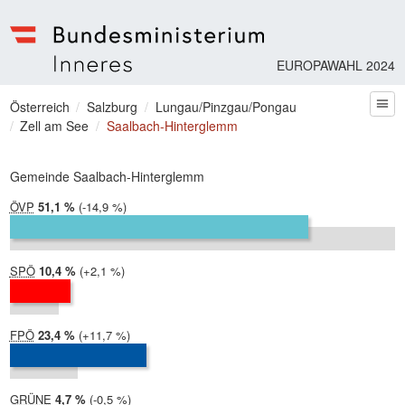
EUROPAWAHL 2024
Bundesministerium | Inneres
Sie befinden sich hier
Österreich
Salzburg
Lungau/Pinzgau/Pongau
zum
Zell am See
Saalbach-Hinterglemm
Gemeinde Saalbach-Hinterglemm
ÖVP
2024:
51,1 %
Differenz:
-14,9 %
2019:
66,0 %
SPÖ
2024:
10,4 %
Differenz:
+2,1 %
2019:
8,4 %
FPÖ
2024:
23,4 %
Differenz:
+11,7 %
2019:
11,7 %
GRÜNE
2024:
4,7 %
Differenz:
-0,5 %