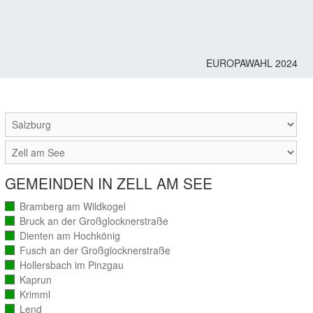
EUROPAWAHL 2024
M
GEMEINDEN IN ZELL AM SEE
Bramberg am Wildkogel
(vollständig
ausgezählt)
Bruck an der Großglocknerstraße
(vollständig
ausgezählt)
Dienten am Hochkönig
(vollständig
ausgezählt)
Fusch an der Großglocknerstraße
(vollständig
ausgezählt)
Hollersbach im Pinzgau
(vollständig
ausgezählt)
Kaprun
(vollständig
ausgezählt)
Krimml
(vollständig
ausgezählt)
Lend
(vollständig