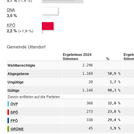
2024:
5,7 %
Differenz:
-1,9 %
2019:
7,6 %
DNA
2024:
3,0 %
2019: nicht teilgenommen
KPÖ
2024:
2,2 %
Differenz:
+1,9 %
2019:
0,3 %
Gemeinde Uttendorf
Ergebnisse 2024
Ergeb
Stimmen
%
Stim
Wahlberechtigte
2.296
Abgegebene
1.169
50,9 %
Ungültige
20
1,7 %
Gültige
1.149
98,3 %
Davon entfielen auf die Parteien
ÖVP
368
32,0 %
SPÖ
273
23,8 %
FPÖ
338
29,4 %
GRÜNE
45
3,9 %