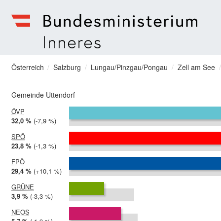
zum Menu springen
Bundesministerium | Inneres
Sie befinden sich hier
Österreich
Salzburg
Lungau/Pinzgau/Pongau
Zell am See
Gemeinde Uttendorf
ÖVP
2024:
32,0 %
Differenz:
-7,9 %
2019:
39,9 %
SPÖ
2024:
23,8 %
Differenz:
-1,3 %
2019:
25,0 %
FPÖ
2024:
29,4 %
Differenz:
+10,1 %
2019:
19,3 %
GRÜNE
2024:
3,9 %
Differenz:
-3,3 %
2019:
7,3 %
NEOS