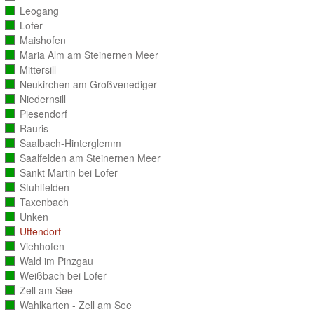
ausgezählt)
Leogang
(vollständig
ausgezählt)
Lofer
(vollständig
ausgezählt)
Maishofen
(vollständig
ausgezählt)
Maria Alm am Steinernen Meer
(vollständig
ausgezählt)
Mittersill
(vollständig
ausgezählt)
Neukirchen am Großvenediger
(vollständig
ausgezählt)
Niedernsill
(vollständig
ausgezählt)
Piesendorf
(vollständig
ausgezählt)
Rauris
(vollständig
ausgezählt)
Saalbach-Hinterglemm
(vollständig
ausgezählt)
Saalfelden am Steinernen Meer
(vollständig
ausgezählt)
Sankt Martin bei Lofer
(vollständig
ausgezählt)
Stuhlfelden
(vollständig
ausgezählt)
Taxenbach
(vollständig
ausgezählt)
Unken
(vollständig
ausgezählt)
Uttendorf
(vollständig
ausgezählt)
Viehhofen
(vollständig
ausgezählt)
Wald im Pinzgau
(vollständig
ausgezählt)
Weißbach bei Lofer
(vollständig
ausgezählt)
Zell am See
(vollständig
ausgezählt)
Wahlkarten - Zell am See
(vollständig