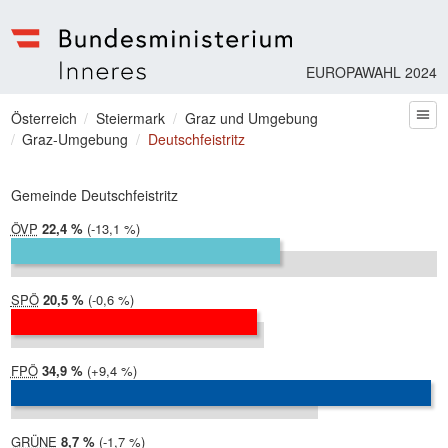
EUROPAWAHL 2024
Bundesministerium | Inneres
Sie befinden sich hier
Österreich
Steiermark
Graz und Umgebung
zum
Graz-Umgebung
Deutschfeistritz
Gemeinde Deutschfeistritz
ÖVP
2024:
22,4 %
Differenz:
-13,1 %
2019:
35,5 %
SPÖ
2024:
20,5 %
Differenz:
-0,6 %
2019:
21,1 %
FPÖ
2024:
34,9 %
Differenz:
+9,4 %
2019:
25,6 %
GRÜNE
2024:
8,7 %
Differenz:
-1,7 %