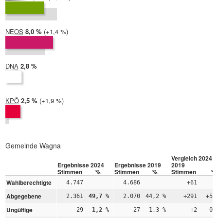
2019:
8,6 %
NEOS
2024:
8,0 %
Differenz:
+1,4 %
2019:
6,6 %
DNA
2024:
2,8 %
2019: nicht teilgenommen
KPÖ
2024:
2,5 %
Differenz:
+1,9 %
2019:
0,6 %
Gemeinde Wagna
Vergleich 2024 –
Ergebnisse 2024
Ergebnisse 2019
2019
Stimmen
%
Stimmen
%
Stimmen
%
Wahlberechtigte
4.747
4.686
+61
Abgegebene
2.361
49,7 %
2.070
44,2 %
+291
+5,
Ungültige
29
1,2 %
27
1,3 %
+2
-0,