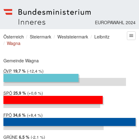
EUROPAWAHL 2024
Bundesministerium | Inneres
Sie befinden sich hier
Österreich
Steiermark
Weststeiermark
Leibnitz
zum
Wagna
Gemeinde Wagna
ÖVP
2024:
19,7 %
Differenz:
-12,4 %
2019:
32,1 %
SPÖ
2024:
25,9 %
Differenz:
+0,6 %
2019:
25,4 %
FPÖ
2024:
34,6 %
Differenz:
+8,4 %
2019:
26,2 %
GRÜNE
2024:
6,5 %
Differenz:
-2,1 %