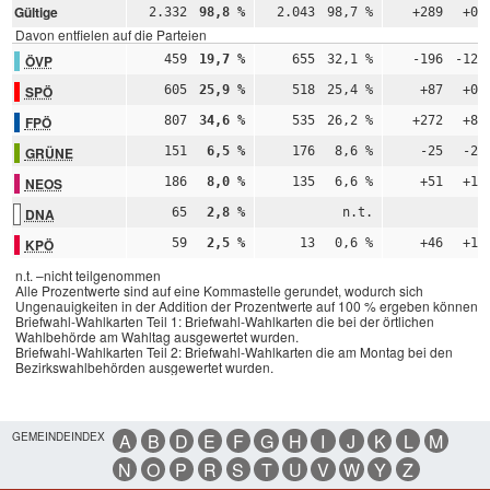
Gültige
2.332
98,8 %
2.043
98,7 %
+289
+0,
Davon entfielen auf die Parteien
ÖVP
459
19,7 %
655
32,1 %
-196
-12,
SPÖ
605
25,9 %
518
25,4 %
+87
+0,
FPÖ
807
34,6 %
535
26,2 %
+272
+8,
GRÜNE
151
6,5 %
176
8,6 %
-25
-2,
NEOS
186
8,0 %
135
6,6 %
+51
+1,
DNA
65
2,8 %
n.t.
n
KPÖ
59
2,5 %
13
0,6 %
+46
+1,
n.t. –nicht teilgenommen
Alle Prozentwerte sind auf eine Kommastelle gerundet, wodurch sich
Ungenauigkeiten in der Addition der Prozentwerte auf 100 % ergeben können.
Briefwahl-Wahlkarten Teil 1: Briefwahl-Wahlkarten die bei der örtlichen
Wahlbehörde am Wahltag ausgewertet wurden.
Briefwahl-Wahlkarten Teil 2: Briefwahl-Wahlkarten die am Montag bei den
Bezirkswahlbehörden ausgewertet wurden.
GEMEINDEINDEX
A
B
D
E
F
G
H
I
J
K
L
M
N
O
P
R
S
T
U
V
W
Y
Z