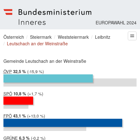
EUROPAWAHL 2024
Bundesministerium | Inneres
Sie befinden sich hier
Österreich
Steiermark
Weststeiermark
Leibnitz
zum
Leutschach an der Weinstraße
Gemeinde Leutschach an der Weinstraße
ÖVP
2024:
32,5 %
Differenz:
-15,9 %
2019:
48,4 %
SPÖ
2024:
10,8 %
Differenz:
+1,7 %
2019:
9,1 %
FPÖ
2024:
43,1 %
Differenz:
+13,0 %
2019:
30,1 %
GRÜNE
2024:
6,3 %
Differenz:
-0,2 %