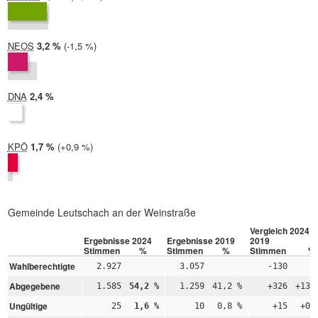
2019:
6,5 %
NEOS
2024:
3,2 %
Differenz:
-1,5 %
2019:
4,7 %
DNA
2024:
2,4 %
2019: nicht teilgenommen
KPÖ
2024:
1,7 %
Differenz:
+0,9 %
2019:
0,8 %
Gemeinde Leutschach an der Weinstraße
Vergleich 2024 –
Ergebnisse 2024
Ergebnisse 2019
2019
Stimmen
%
Stimmen
%
Stimmen
%
Wahlberechtigte
2.927
3.057
-130
Abgegebene
1.585
54,2 %
1.259
41,2 %
+326
+13,
Ungültige
25
1,6 %
10
0,8 %
+15
+0,