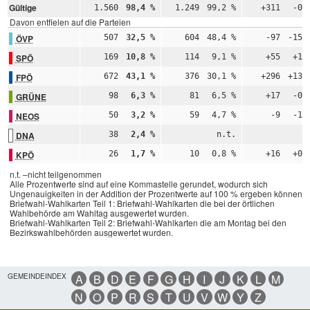
Gültige
1.560
98,4 %
1.249
99,2 %
+311
-0,
Davon entfielen auf die Parteien
ÖVP
507
32,5 %
604
48,4 %
-97
-15,
SPÖ
169
10,8 %
114
9,1 %
+55
+1,
FPÖ
672
43,1 %
376
30,1 %
+296
+13,
GRÜNE
98
6,3 %
81
6,5 %
+17
-0,
NEOS
50
3,2 %
59
4,7 %
-9
-1,
DNA
38
2,4 %
n.t.
n
KPÖ
26
1,7 %
10
0,8 %
+16
+0,
n.t. –nicht teilgenommen
Alle Prozentwerte sind auf eine Kommastelle gerundet, wodurch sich
Ungenauigkeiten in der Addition der Prozentwerte auf 100 % ergeben können.
Briefwahl-Wahlkarten Teil 1: Briefwahl-Wahlkarten die bei der örtlichen
Wahlbehörde am Wahltag ausgewertet wurden.
Briefwahl-Wahlkarten Teil 2: Briefwahl-Wahlkarten die am Montag bei den
Bezirkswahlbehörden ausgewertet wurden.
GEMEINDEINDEX
A
B
D
E
F
G
H
I
J
K
L
M
N
O
P
R
S
T
U
V
W
Y
Z