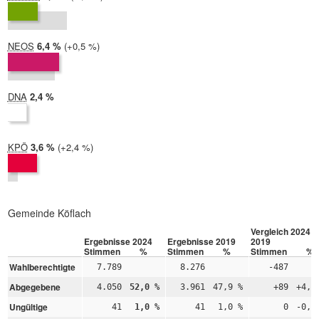
2019:
7,4 %
NEOS
2024:
6,4 %
Differenz:
+0,5 %
2019:
5,9 %
DNA
2024:
2,4 %
2019: nicht teilgenommen
KPÖ
2024:
3,6 %
Differenz:
+2,4 %
2019:
1,3 %
Gemeinde Köflach
Vergleich 2024 –
Ergebnisse 2024
Ergebnisse 2019
2019
Stimmen
%
Stimmen
%
Stimmen
%
Wahlberechtigte
7.789
8.276
-487
Abgegebene
4.050
52,0 %
3.961
47,9 %
+89
+4,1
Ungültige
41
1,0 %
41
1,0 %
0
-0,0