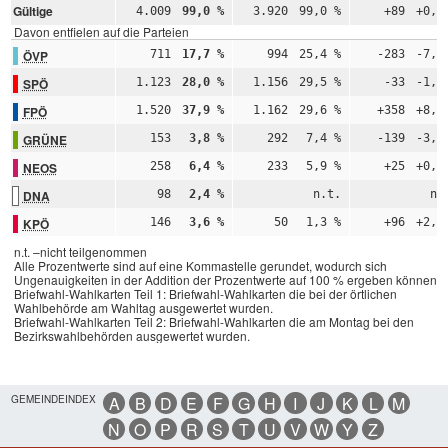
Gültige
4.009
99,0 %
3.920
99,0 %
+89
+0,0
Davon entfielen auf die Parteien
ÖVP
711
17,7 %
994
25,4 %
-283
-7,6
SPÖ
1.123
28,0 %
1.156
29,5 %
-33
-1,5
FPÖ
1.520
37,9 %
1.162
29,6 %
+358
+8,3
GRÜNE
153
3,8 %
292
7,4 %
-139
-3,6
NEOS
258
6,4 %
233
5,9 %
+25
+0,5
DNA
98
2,4 %
n.t.
n.
KPÖ
146
3,6 %
50
1,3 %
+96
+2,4
n.t. –nicht teilgenommen
Alle Prozentwerte sind auf eine Kommastelle gerundet, wodurch sich
Ungenauigkeiten in der Addition der Prozentwerte auf 100 % ergeben können.
Briefwahl-Wahlkarten Teil 1: Briefwahl-Wahlkarten die bei der örtlichen
Wahlbehörde am Wahltag ausgewertet wurden.
Briefwahl-Wahlkarten Teil 2: Briefwahl-Wahlkarten die am Montag bei den
Bezirkswahlbehörden ausgewertet wurden.
GEMEINDEINDEX
A
B
D
E
F
G
H
I
J
K
L
M
N
O
P
R
S
T
U
V
W
Y
Z