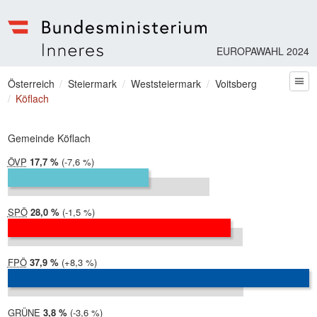
EUROPAWAHL 2024
Bundesministerium | Inneres
Sie befinden sich hier
Österreich
Steiermark
Weststeiermark
Voitsberg
zum
Köflach
Gemeinde Köflach
ÖVP
2024:
17,7 %
Differenz:
-7,6 %
2019:
25,4 %
SPÖ
2024:
28,0 %
Differenz:
-1,5 %
2019:
29,5 %
FPÖ
2024:
37,9 %
Differenz:
+8,3 %
2019:
29,6 %
GRÜNE
2024:
3,8 %
Differenz:
-3,6 %