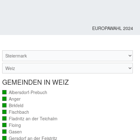
EUROPAWAHL 2024
M
GEMEINDEN IN WEIZ
Albersdorf-Prebuch
(vollständig
ausgezählt)
Anger
(vollständig
ausgezählt)
Birkfeld
(vollständig
ausgezählt)
Fischbach
(vollständig
ausgezählt)
Fladnitz an der Teichalm
(vollständig
ausgezählt)
Floing
(vollständig
ausgezählt)
Gasen
(vollständig
ausgezählt)
Gersdorf an der Feistritz
(vollständig