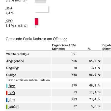
2024:
3,5 %
Differenz:
-0,1 %
2019:
3,6 %
DNA
2024:
4,4 %
2019: nicht teilgenommen
KPÖ
2024:
1,1 %
Differenz:
+0,5 %
2019:
0,6 %
Gemeinde Sankt Kathrein am Offenegg
Ergebnisse 2024
Ergeb
Stimmen
%
Stim
Wahlberechtigte
891
Abgegebene
586
65,8 %
Ungültige
18
3,1 %
Gültige
568
96,9 %
Davon entfielen auf die Parteien
ÖVP
279
49,1 %
SPÖ
73
12,9 %
FPÖ
133
23,4 %
GRÜNE
32
5,6 %