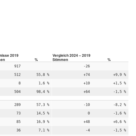
nisse 2019
Vergleich 2024 – 2019
men
%
Stimmen
%
917
-26
512
55,8 %
+74
+9,9 %
8
1,6 %
+10
+1,5 %
504
98,4 %
+64
-1,5 %
289
57,3 %
-10
-8,2 %
73
14,5 %
0
-1,6 %
85
16,9 %
+48
+6,6 %
36
7,1 %
-4
-1,5 %