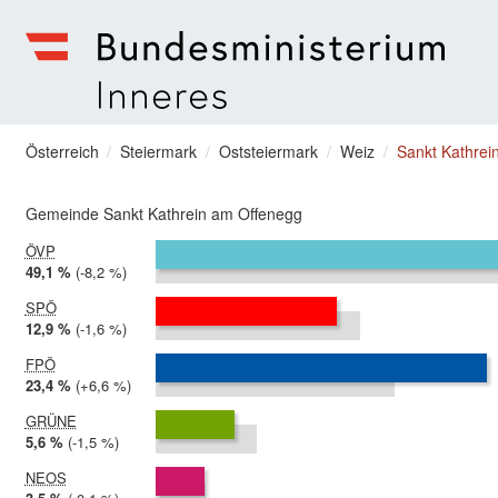
zum Menu springen
Bundesministerium | Inneres
Sie befinden sich hier
Österreich
Steiermark
Oststeiermark
Weiz
Sankt Kathrei
Gemeinde Sankt Kathrein am Offenegg
ÖVP
2024:
49,1 %
Differenz:
-8,2 %
2019:
57,3 %
SPÖ
2024:
12,9 %
Differenz:
-1,6 %
2019:
14,5 %
FPÖ
2024:
23,4 %
Differenz:
+6,6 %
2019:
16,9 %
GRÜNE
2024:
5,6 %
Differenz:
-1,5 %
2019:
7,1 %
NEOS