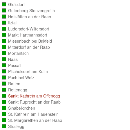
ausgezählt)
Gleisdorf
(vollständig
ausgezählt)
Gutenberg-Stenzengreith
(vollständig
ausgezählt)
Hofstätten an der Raab
(vollständig
ausgezählt)
Ilztal
(vollständig
ausgezählt)
Ludersdorf-Wilfersdorf
(vollständig
ausgezählt)
Markt Hartmannsdorf
(vollständig
ausgezählt)
Miesenbach bei Birkfeld
(vollständig
ausgezählt)
Mitterdorf an der Raab
(vollständig
ausgezählt)
Mortantsch
(vollständig
ausgezählt)
Naas
(vollständig
ausgezählt)
Passail
(vollständig
ausgezählt)
Pischelsdorf am Kulm
(vollständig
ausgezählt)
Puch bei Weiz
(vollständig
ausgezählt)
Ratten
(vollständig
ausgezählt)
Rettenegg
(vollständig
ausgezählt)
Sankt Kathrein am Offenegg
(vollständig
ausgezählt)
Sankt Ruprecht an der Raab
(vollständig
ausgezählt)
Sinabelkirchen
(vollständig
ausgezählt)
St. Kathrein am Hauenstein
(vollständig
ausgezählt)
St. Margarethen an der Raab
(vollständig
ausgezählt)
Strallegg
(vollständig