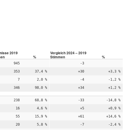
nisse 2019
Vergleich 2024 – 2019
men
%
Stimmen
%
945
-3
353
37,4 %
+30
+3,3 %
7
2,0 %
-4
-1,2 %
346
98,0 %
+34
+1,2 %
238
68,8 %
-33
-14,8 %
16
4,6 %
+5
+0,9 %
55
15,9 %
+61
+14,6 %
20
5,8 %
-7
-2,4 %