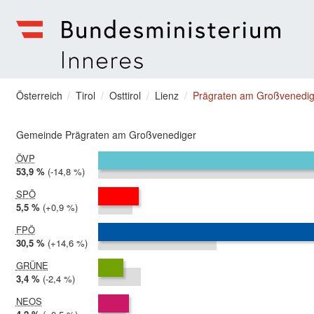
zum Menu springen
Bundesministerium | Inneres
Sie befinden sich hier
Österreich
Tirol
Osttirol
Lienz
Prägraten am Großvenedig
Gemeinde Prägraten am Großvenediger
ÖVP
2024:
53,9 %
Differenz:
-14,8 %
2019:
68,8 %
SPÖ
2024:
5,5 %
Differenz:
+0,9 %
2019:
4,6 %
FPÖ
2024:
30,5 %
Differenz:
+14,6 %
2019:
15,9 %
GRÜNE
2024:
3,4 %
Differenz:
-2,4 %
2019:
5,8 %
NEOS