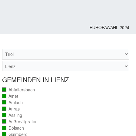
EUROPAWAHL 2024
M
GEMEINDEN IN LIENZ
Abfaltersbach
(vollständig
ausgezählt)
Ainet
(vollständig
ausgezählt)
Amlach
(vollständig
ausgezählt)
Anras
(vollständig
ausgezählt)
Assling
(vollständig
ausgezählt)
Außervillgraten
(vollständig
ausgezählt)
Dölsach
(vollständig
ausgezählt)
Gaimberg
(vollständig