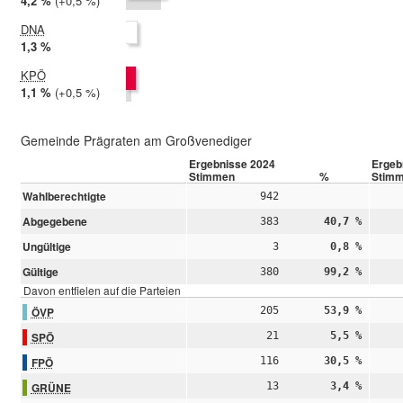
2024:
4,2 %
Differenz:
+0,5 %
2019:
3,8 %
DNA
2024:
1,3 %
2019: nicht teilgenommen
KPÖ
2024:
1,1 %
Differenz:
+0,5 %
2019:
0,6 %
Gemeinde Prägraten am Großvenediger
Ergebnisse 2024
Ergeb
Stimmen
%
Stim
Wahlberechtigte
942
Abgegebene
383
40,7 %
Ungültige
3
0,8 %
Gültige
380
99,2 %
Davon entfielen auf die Parteien
ÖVP
205
53,9 %
SPÖ
21
5,5 %
FPÖ
116
30,5 %
GRÜNE
13
3,4 %