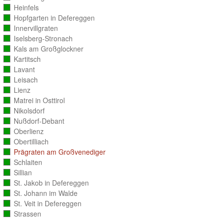
ausgezählt)
Heinfels
(vollständig
ausgezählt)
Hopfgarten in Defereggen
(vollständig
ausgezählt)
Innervillgraten
(vollständig
ausgezählt)
Iselsberg-Stronach
(vollständig
ausgezählt)
Kals am Großglockner
(vollständig
ausgezählt)
Kartitsch
(vollständig
ausgezählt)
Lavant
(vollständig
ausgezählt)
Leisach
(vollständig
ausgezählt)
Lienz
(vollständig
ausgezählt)
Matrei in Osttirol
(vollständig
ausgezählt)
Nikolsdorf
(vollständig
ausgezählt)
Nußdorf-Debant
(vollständig
ausgezählt)
Oberlienz
(vollständig
ausgezählt)
Obertilliach
(vollständig
ausgezählt)
Prägraten am Großvenediger
(vollständig
ausgezählt)
Schlaiten
(vollständig
ausgezählt)
Sillian
(vollständig
ausgezählt)
St. Jakob in Defereggen
(vollständig
ausgezählt)
St. Johann im Walde
(vollständig
ausgezählt)
St. Veit in Defereggen
(vollständig
ausgezählt)
Strassen
(vollständig