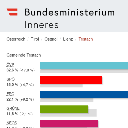
zum Menu springen
Bundesministerium | Inneres
Sie befinden sich hier
Österreich
Tirol
Osttirol
Lienz
Tristach
Gemeinde Tristach
ÖVP
2024:
32,6 %
Differenz:
-17,8 %
2019:
50,4 %
SPÖ
2024:
15,0 %
Differenz:
+4,7 %
2019:
10,3 %
FPÖ
2024:
22,1 %
Differenz:
+9,2 %
2019:
12,9 %
GRÜNE
2024:
11,6 %
Differenz:
-2,1 %
2019:
13,7 %
NEOS