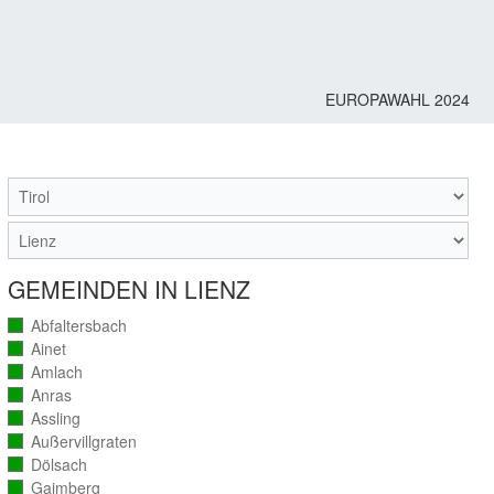
EUROPAWAHL 2024
M
GEMEINDEN IN LIENZ
Abfaltersbach
(vollständig
ausgezählt)
Ainet
(vollständig
ausgezählt)
Amlach
(vollständig
ausgezählt)
Anras
(vollständig
ausgezählt)
Assling
(vollständig
ausgezählt)
Außervillgraten
(vollständig
ausgezählt)
Dölsach
(vollständig
ausgezählt)
Gaimberg
(vollständig