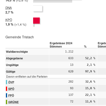
2024:
14,0 %
Differenz:
+2,6 %
2019:
11,4 %
DNA
2024:
2,7 %
2019: nicht teilgenommen
KPÖ
2024:
1,9 %
Differenz:
+1,4 %
2019:
0,5 %
Gemeinde Tristach
Ergebnisse 2024
Ergeb
Stimmen
%
Stim
Wahlberechtigte
1.212
Abgegebene
633
52,2 %
Ungültige
13
2,1 %
Gültige
620
97,9 %
Davon entfielen auf die Parteien
ÖVP
202
32,6 %
SPÖ
93
15,0 %
FPÖ
137
22,1 %
GRÜNE
72
11,6 %