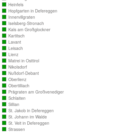
ausgezählt)
Heinfels
(vollständig
ausgezählt)
Hopfgarten in Defereggen
(vollständig
ausgezählt)
Innervillgraten
(vollständig
ausgezählt)
Iselsberg-Stronach
(vollständig
ausgezählt)
Kals am Großglockner
(vollständig
ausgezählt)
Kartitsch
(vollständig
ausgezählt)
Lavant
(vollständig
ausgezählt)
Leisach
(vollständig
ausgezählt)
Lienz
(vollständig
ausgezählt)
Matrei in Osttirol
(vollständig
ausgezählt)
Nikolsdorf
(vollständig
ausgezählt)
Nußdorf-Debant
(vollständig
ausgezählt)
Oberlienz
(vollständig
ausgezählt)
Obertilliach
(vollständig
ausgezählt)
Prägraten am Großvenediger
(vollständig
ausgezählt)
Schlaiten
(vollständig
ausgezählt)
Sillian
(vollständig
ausgezählt)
St. Jakob in Defereggen
(vollständig
ausgezählt)
St. Johann im Walde
(vollständig
ausgezählt)
St. Veit in Defereggen
(vollständig
ausgezählt)
Strassen
(vollständig