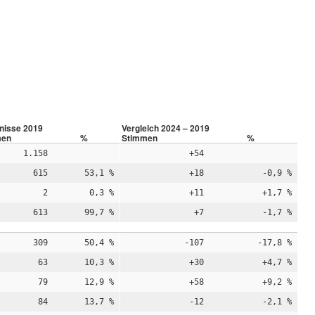
nisse 2019
Vergleich 2024 – 2019
men
%
Stimmen
%
1.158
+54
615
53,1 %
+18
-0,9 %
2
0,3 %
+11
+1,7 %
613
99,7 %
+7
-1,7 %
309
50,4 %
-107
-17,8 %
63
10,3 %
+30
+4,7 %
79
12,9 %
+58
+9,2 %
84
13,7 %
-12
-2,1 %