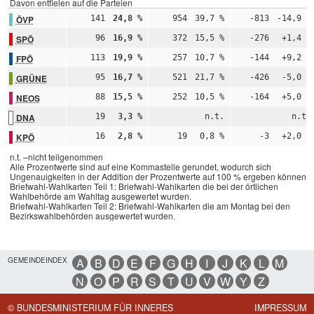
Davon entfielen auf die Parteien
ÖVP
141
24,8 %
954
39,7 %
-813
-14,9 %
SPÖ
96
16,9 %
372
15,5 %
-276
+1,4 %
FPÖ
113
19,9 %
257
10,7 %
-144
+9,2 %
GRÜNE
95
16,7 %
521
21,7 %
-426
-5,0 %
NEOS
88
15,5 %
252
10,5 %
-164
+5,0 %
DNA
19
3,3 %
n.t.
n.t.
KPÖ
16
2,8 %
19
0,8 %
-3
+2,0 %
n.t. –nicht teilgenommen
Alle Prozentwerte sind auf eine Kommastelle gerundet, wodurch sich
Ungenauigkeiten in der Addition der Prozentwerte auf 100 % ergeben können.
Briefwahl-Wahlkarten Teil 1: Briefwahl-Wahlkarten die bei der örtlichen
Wahlbehörde am Wahltag ausgewertet wurden.
Briefwahl-Wahlkarten Teil 2: Briefwahl-Wahlkarten die am Montag bei den
Bezirkswahlbehörden ausgewertet wurden.
GEMEINDEINDEX
A
B
D
E
F
G
H
I
J
K
L
M
N
O
P
R
S
T
U
V
W
Y
Z
© BUNDESMINISTERIUM FÜR INNERES
IMPRESSUM