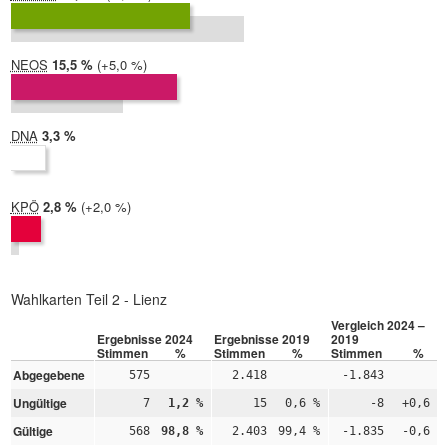
2019:
21,7 %
NEOS
2024:
15,5 %
Differenz:
+5,0 %
2019:
10,5 %
DNA
2024:
3,3 %
2019: nicht teilgenommen
KPÖ
2024:
2,8 %
Differenz:
+2,0 %
2019:
0,8 %
Wahlkarten Teil 2 - Lienz
Vergleich 2024 –
Ergebnisse 2024
Ergebnisse 2019
2019
Stimmen
%
Stimmen
%
Stimmen
%
Abgegebene
575
2.418
-1.843
Ungültige
7
1,2 %
15
0,6 %
-8
+0,6 %
Gültige
568
98,8 %
2.403
99,4 %
-1.835
-0,6 %