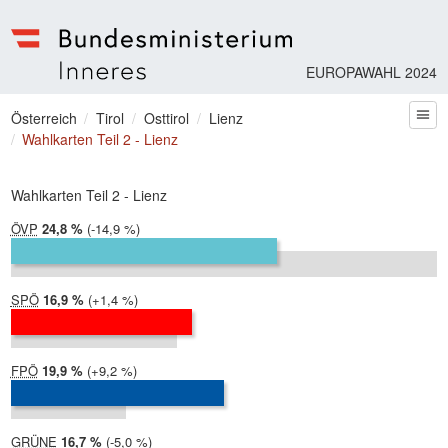
EUROPAWAHL 2024
Bundesministerium | Inneres
Sie befinden sich hier
Österreich
Tirol
Osttirol
Lienz
zum
Wahlkarten Teil 2 - Lienz
Wahlkarten Teil 2 - Lienz
ÖVP
2024:
24,8 %
Differenz:
-14,9 %
2019:
39,7 %
SPÖ
2024:
16,9 %
Differenz:
+1,4 %
2019:
15,5 %
FPÖ
2024:
19,9 %
Differenz:
+9,2 %
2019:
10,7 %
GRÜNE
2024:
16,7 %
Differenz:
-5,0 %