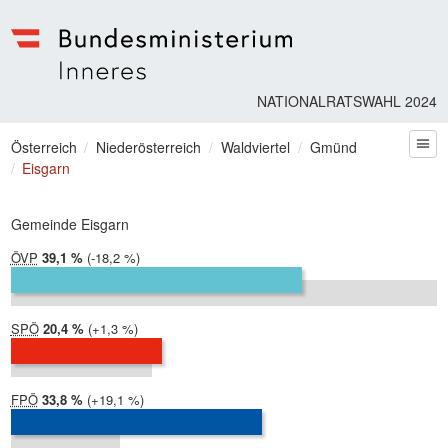
Bundesministerium | Inneres
NATIONALRATSWAHL 2024
Sie befinden sich hier
Österreich
Niederösterreich
Waldviertel
Gmünd
zum
Eisgarn
Gemeinde Eisgarn
ÖVP
2024:
39,1 %
Differenz:
-18,2 %
2019:
57,3 %
SPÖ
2024:
20,4 %
Differenz:
+1,3 %
2019:
19,0 %
FPÖ
2024:
33,8 %
Differenz:
+19,1 %
2019:
14,7 %