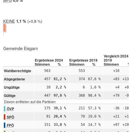
MFG
2024:
0,0 %
2019: nicht teilgenommen
KEINE
2024:
1,1 %
Differenz:
+0,8 %
2019:
0,3 %
Gemeinde Eisgarn
Vergleich 2024 –
Ergebnisse 2024
Ergebnisse 2019
2019
Stimmen
%
Stimmen
%
Stimmen
%
Wahlberechtigte
563
553
+10
Abgegebene
457
81,2 %
374
67,6 %
+83
+13,
Ungültige
10
2,2 %
6
1,6 %
+4
+0,
Gültige
447
97,8 %
368
98,4 %
+79
-0,
Davon entfielen auf die Parteien
ÖVP
175
39,1 %
211
57,3 %
-36
-18,
SPÖ
91
20,4 %
70
19,0 %
+21
+1,
FPÖ
151
33,8 %
54
14,7 %
+97
+19,