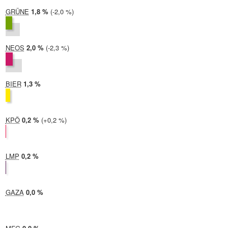
GRÜNE
2024:
1,8 %
Differenz:
-2,0 %
2019:
3,8 %
NEOS
2024:
2,0 %
Differenz:
-2,3 %
2019:
4,3 %
BIER
2024:
1,3 %
2019: nicht teilgenommen
KPÖ
2024:
0,2 %
Differenz:
+0,2 %
2019:
0,0 %
LMP
2024:
0,2 %
2019: nicht teilgenommen
GAZA
2024:
0,0 %
2019: nicht teilgenommen