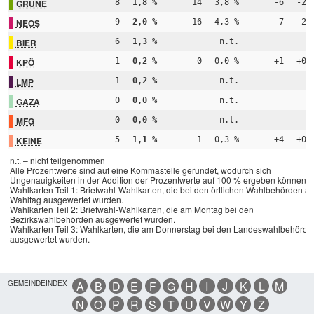
GRÜNE
8
1,8 %
14
3,8 %
-6
-2,
NEOS
9
2,0 %
16
4,3 %
-7
-2,
BIER
6
1,3 %
n.t.
n
KPÖ
1
0,2 %
0
0,0 %
+1
+0,
LMP
1
0,2 %
n.t.
n
GAZA
0
0,0 %
n.t.
n
MFG
0
0,0 %
n.t.
n
KEINE
5
1,1 %
1
0,3 %
+4
+0,
n.t. – nicht teilgenommen
Alle Prozentwerte sind auf eine Kommastelle gerundet, wodurch sich
Ungenauigkeiten in der Addition der Prozentwerte auf 100 % ergeben können.
Wahlkarten Teil 1: Briefwahl-Wahlkarten, die bei den örtlichen Wahlbehörden a
Wahltag ausgewertet wurden.
Wahlkarten Teil 2: Briefwahl-Wahlkarten, die am Montag bei den
Bezirkswahlbehörden ausgewertet wurden.
Wahlkarten Teil 3: Wahlkarten, die am Donnerstag bei den Landeswahlbehörde
ausgewertet wurden.
GEMEINDEINDEX
A
B
D
E
F
G
H
I
J
K
L
M
N
O
P
R
S
T
U
V
W
Y
Z