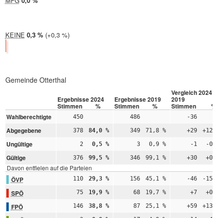
MFG
2024:
0,0 %
2019: nicht teilgenommen
KEINE
2024:
0,3 %
Differenz:
+0,3 %
2019:
0,0 %
Gemeinde Otterthal
Vergleich 2024 –
Ergebnisse 2024
Ergebnisse 2019
2019
Stimmen
%
Stimmen
%
Stimmen
%
Wahlberechtigte
450
486
-36
Abgegebene
378
84,0 %
349
71,8 %
+29
+12,
Ungültige
2
0,5 %
3
0,9 %
-1
-0,
Gültige
376
99,5 %
346
99,1 %
+30
+0,
Davon entfielen auf die Parteien
ÖVP
110
29,3 %
156
45,1 %
-46
-15,
SPÖ
75
19,9 %
68
19,7 %
+7
+0,
FPÖ
146
38,8 %
87
25,1 %
+59
+13,