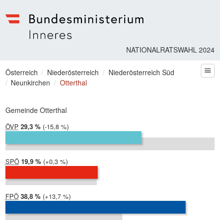
Bundesministerium | Inneres
NATIONALRATSWAHL 2024
Sie befinden sich hier
Österreich
Niederösterreich
Niederösterreich Süd
zum
Neunkirchen
Otterthal
Gemeinde Otterthal
ÖVP
2024:
29,3 %
Differenz:
-15,8 %
2019:
45,1 %
SPÖ
2024:
19,9 %
Differenz:
+0,3 %
2019:
19,7 %
FPÖ
2024:
38,8 %
Differenz:
+13,7 %
2019:
25,1 %