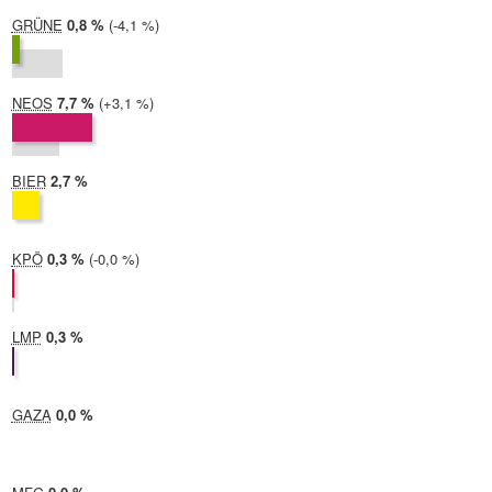
GRÜNE
2024:
0,8 %
Differenz:
-4,1 %
2019:
4,9 %
NEOS
2024:
7,7 %
Differenz:
+3,1 %
2019:
4,6 %
BIER
2024:
2,7 %
2019: nicht teilgenommen
KPÖ
2024:
0,3 %
Differenz:
-0,0 %
2019:
0,3 %
LMP
2024:
0,3 %
2019: nicht teilgenommen
GAZA
2024:
0,0 %
2019: nicht teilgenommen