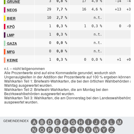
GRÜNE
3
0,8 %
17
4,9 %
-14
-4,
NEOS
29
7,7 %
16
4,6 %
+13
+3,
BIER
10
2,7 %
n.t.
n
KPÖ
1
0,3 %
1
0,3 %
0
-0,
LMP
1
0,3 %
n.t.
n
GAZA
0
0,0 %
n.t.
n
MFG
0
0,0 %
n.t.
n
KEINE
1
0,3 %
0
0,0 %
+1
+0,
n.t. – nicht teilgenommen
Alle Prozentwerte sind auf eine Kommastelle gerundet, wodurch sich
Ungenauigkeiten in der Addition der Prozentwerte auf 100 % ergeben können.
Wahlkarten Teil 1: Briefwahl-Wahlkarten, die bei den örtlichen Wahlbehörden a
Wahltag ausgewertet wurden.
Wahlkarten Teil 2: Briefwahl-Wahlkarten, die am Montag bei den
Bezirkswahlbehörden ausgewertet wurden.
Wahlkarten Teil 3: Wahlkarten, die am Donnerstag bei den Landeswahlbehörde
ausgewertet wurden.
GEMEINDEINDEX
A
B
D
E
F
G
H
I
J
K
L
M
N
O
P
R
S
T
U
V
W
Y
Z