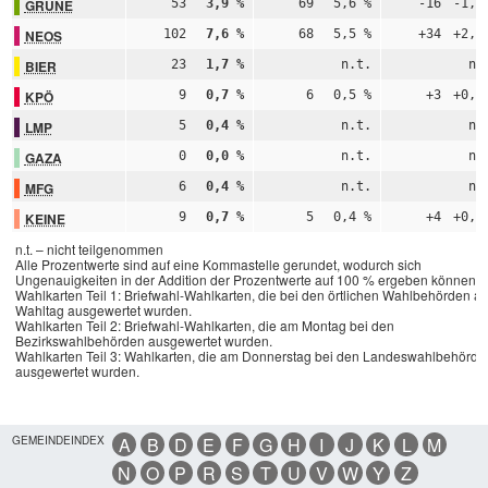
GRÜNE
53
3,9 %
69
5,6 %
-16
-1,7
NEOS
102
7,6 %
68
5,5 %
+34
+2,0
BIER
23
1,7 %
n.t.
n.
KPÖ
9
0,7 %
6
0,5 %
+3
+0,2
LMP
5
0,4 %
n.t.
n.
GAZA
0
0,0 %
n.t.
n.
MFG
6
0,4 %
n.t.
n.
KEINE
9
0,7 %
5
0,4 %
+4
+0,3
n.t. – nicht teilgenommen
Alle Prozentwerte sind auf eine Kommastelle gerundet, wodurch sich
Ungenauigkeiten in der Addition der Prozentwerte auf 100 % ergeben können.
Wahlkarten Teil 1: Briefwahl-Wahlkarten, die bei den örtlichen Wahlbehörden a
Wahltag ausgewertet wurden.
Wahlkarten Teil 2: Briefwahl-Wahlkarten, die am Montag bei den
Bezirkswahlbehörden ausgewertet wurden.
Wahlkarten Teil 3: Wahlkarten, die am Donnerstag bei den Landeswahlbehörde
ausgewertet wurden.
GEMEINDEINDEX
A
B
D
E
F
G
H
I
J
K
L
M
N
O
P
R
S
T
U
V
W
Y
Z