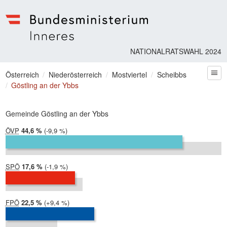
Bundesministerium | Inneres
NATIONALRATSWAHL 2024
Sie befinden sich hier
Österreich
Niederösterreich
Mostviertel
Scheibbs
zum
Göstling an der Ybbs
Gemeinde Göstling an der Ybbs
ÖVP
2024:
44,6 %
Differenz:
-9,9 %
2019:
54,6 %
SPÖ
2024:
17,6 %
Differenz:
-1,9 %
2019:
19,5 %
FPÖ
2024:
22,5 %
Differenz:
+9,4 %
2019:
13,1 %