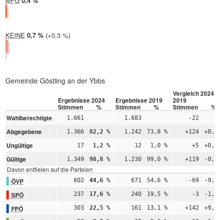
MFG
2024:
0,4 %
2019: nicht teilgenommen
KEINE
2024:
0,7 %
Differenz:
+0,3 %
2019:
0,4 %
Gemeinde Göstling an der Ybbs
Vergleich 2024 –
Ergebnisse 2024
Ergebnisse 2019
2019
Stimmen
%
Stimmen
%
Stimmen
%
Wahlberechtigte
1.661
1.683
-22
Abgegebene
1.366
82,2 %
1.242
73,8 %
+124
+8,4
Ungültige
17
1,2 %
12
1,0 %
+5
+0,3
Gültige
1.349
98,8 %
1.230
99,0 %
+119
-0,3
Davon entfielen auf die Parteien
ÖVP
602
44,6 %
671
54,6 %
-69
-9,9
SPÖ
237
17,6 %
240
19,5 %
-3
-1,9
FPÖ
303
22,5 %
161
13,1 %
+142
+9,4