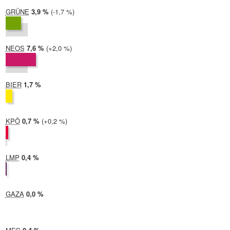
GRÜNE
2024:
3,9 %
Differenz:
-1,7 %
2019:
5,6 %
NEOS
2024:
7,6 %
Differenz:
+2,0 %
2019:
5,5 %
BIER
2024:
1,7 %
2019: nicht teilgenommen
KPÖ
2024:
0,7 %
Differenz:
+0,2 %
2019:
0,5 %
LMP
2024:
0,4 %
2019: nicht teilgenommen
GAZA
2024:
0,0 %
2019: nicht teilgenommen