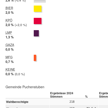
2024:
2,6 %
Differenz:
-0,4 %
2019:
3,0 %
BIER
2024:
2,0 %
2019: nicht teilgenommen
KPÖ
2024:
2,0 %
Differenz:
+2,0 %
2019:
0,0 %
LMP
2024:
1,3 %
2019: nicht teilgenommen
GAZA
2024:
0,0 %
2019: nicht teilgenommen
MFG
2024:
0,7 %
2019: nicht teilgenommen
KEINE
2024:
0,0 %
Differenz:
0,0 %
2019:
0,0 %
Gemeinde Puchenstuben
Ergebnisse 2024
Ergeb
Stimmen
%
Stimm
Wahlberechtigte
218