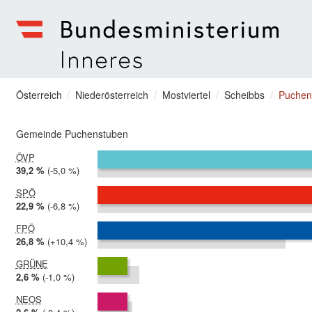
zum Menu springen
Bundesministerium | Inneres
Sie befinden sich hier
Österreich
Niederösterreich
Mostviertel
Scheibbs
Puchen
Gemeinde Puchenstuben
ÖVP
2024:
39,2 %
Differenz:
-5,0 %
2019:
44,2 %
SPÖ
2024:
22,9 %
Differenz:
-6,8 %
2019:
29,7 %
FPÖ
2024:
26,8 %
Differenz:
+10,4 %
2019:
16,4 %
GRÜNE
2024:
2,6 %
Differenz:
-1,0 %
2019:
3,6 %
NEOS