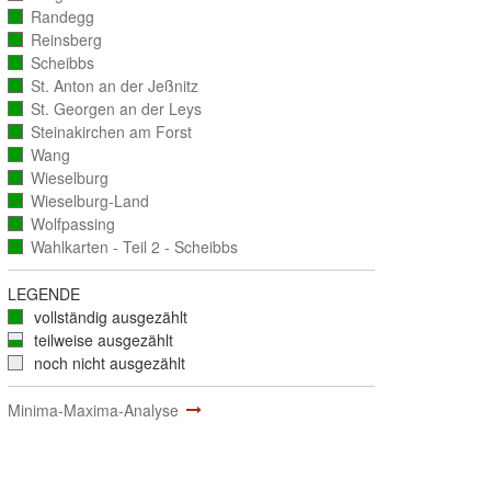
ausgezählt)
Randegg
(vollständig
ausgezählt)
Reinsberg
(vollständig
ausgezählt)
Scheibbs
(vollständig
ausgezählt)
St. Anton an der Jeßnitz
(vollständig
ausgezählt)
St. Georgen an der Leys
(vollständig
ausgezählt)
Steinakirchen am Forst
(vollständig
ausgezählt)
Wang
(vollständig
ausgezählt)
Wieselburg
(vollständig
ausgezählt)
Wieselburg-Land
(vollständig
ausgezählt)
Wolfpassing
(vollständig
ausgezählt)
Wahlkarten - Teil 2 - Scheibbs
(vollständig
ausgezählt)
LEGENDE
vollständig ausgezählt
teilweise ausgezählt
noch nicht ausgezählt
Minima-Maxima-Analyse