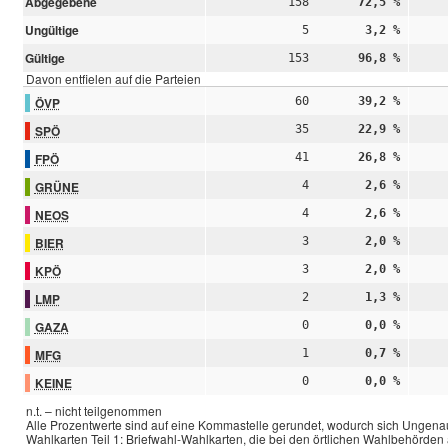
Abgegebene
158
72,5 %
Ungültige
5
3,2 %
Gültige
153
96,8 %
Davon entfielen auf die Parteien
ÖVP
60
39,2 %
SPÖ
35
22,9 %
FPÖ
41
26,8 %
GRÜNE
4
2,6 %
NEOS
4
2,6 %
BIER
3
2,0 %
KPÖ
3
2,0 %
LMP
2
1,3 %
GAZA
0
0,0 %
MFG
1
0,7 %
KEINE
0
0,0 %
n.t. – nicht teilgenommen
Alle Prozentwerte sind auf eine Kommastelle gerundet, wodurch sich Ungenau
Wahlkarten Teil 1: Briefwahl-Wahlkarten, die bei den örtlichen Wahlbehörde