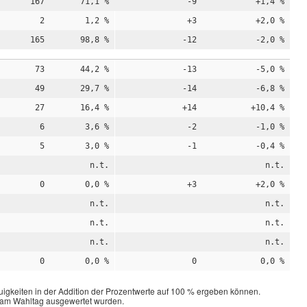
167
71,1 %
-9
+1,4 %
2
1,2 %
+3
+2,0 %
165
98,8 %
-12
-2,0 %
73
44,2 %
-13
-5,0 %
49
29,7 %
-14
-6,8 %
27
16,4 %
+14
+10,4 %
6
3,6 %
-2
-1,0 %
5
3,0 %
-1
-0,4 %
n.t.
n.t.
0
0,0 %
+3
+2,0 %
n.t.
n.t.
n.t.
n.t.
n.t.
n.t.
0
0,0 %
0
0,0 %
igkeiten in der Addition der Prozentwerte auf 100 % ergeben können.
n am Wahltag ausgewertet wurden.