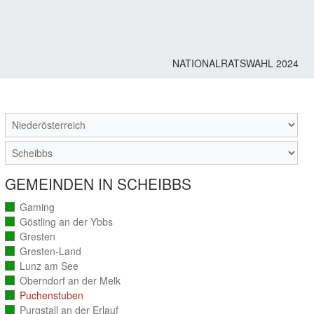
NATIONALRATSWAHL 2024
M
GEMEINDEN IN SCHEIBBS
Gaming
(vollständig
ausgezählt)
Göstling an der Ybbs
(vollständig
ausgezählt)
Gresten
(vollständig
ausgezählt)
Gresten-Land
(vollständig
ausgezählt)
Lunz am See
(vollständig
ausgezählt)
Oberndorf an der Melk
(vollständig
ausgezählt)
Puchenstuben
(vollständig
ausgezählt)
Purgstall an der Erlauf
(vollständig