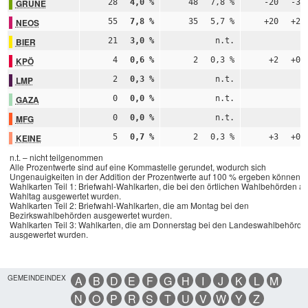
GRÜNE
28
4,0 %
48
7,8 %
-20
-3,
NEOS
55
7,8 %
35
5,7 %
+20
+2,
BIER
21
3,0 %
n.t.
n
KPÖ
4
0,6 %
2
0,3 %
+2
+0,
LMP
2
0,3 %
n.t.
n
GAZA
0
0,0 %
n.t.
n
MFG
0
0,0 %
n.t.
n
KEINE
5
0,7 %
2
0,3 %
+3
+0,
n.t. – nicht teilgenommen
Alle Prozentwerte sind auf eine Kommastelle gerundet, wodurch sich
Ungenauigkeiten in der Addition der Prozentwerte auf 100 % ergeben können.
Wahlkarten Teil 1: Briefwahl-Wahlkarten, die bei den örtlichen Wahlbehörden a
Wahltag ausgewertet wurden.
Wahlkarten Teil 2: Briefwahl-Wahlkarten, die am Montag bei den
Bezirkswahlbehörden ausgewertet wurden.
Wahlkarten Teil 3: Wahlkarten, die am Donnerstag bei den Landeswahlbehörde
ausgewertet wurden.
GEMEINDEINDEX
A
B
D
E
F
G
H
I
J
K
L
M
N
O
P
R
S
T
U
V
W
Y
Z