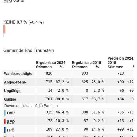
MFG
2024:
0,0 %
2019: nicht teilgenommen
KEINE
2024:
0,7 %
Differenz:
+0,4 %
2019:
0,3 %
Gemeinde Bad Traunstein
Vergleich 2024 –
Ergebnisse 2024
Ergebnisse 2019
2019
Stimmen
%
Stimmen
%
Stimmen
%
Wahlberechtigte
820
833
-13
Abgegebene
715
87,2 %
625
75,0 %
+90
+12,
Ungültige
14
2,0 %
8
1,3 %
+6
+0,
Gültige
701
98,0 %
617
98,7 %
+84
-0,
Davon entfielen auf die Parteien
ÖVP
325
46,4 %
380
61,6 %
-55
-15,
SPÖ
72
10,3 %
57
9,2 %
+15
+1,
FPÖ
189
27,0 %
90
14,6 %
+99
+12,