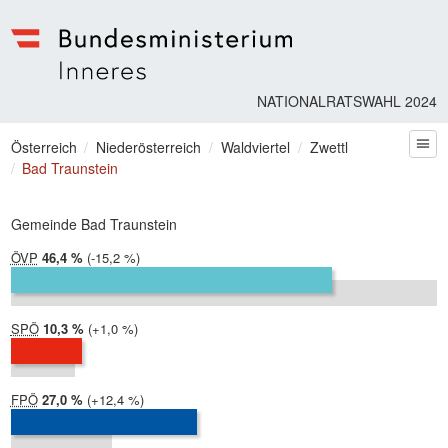
Bundesministerium | Inneres
NATIONALRATSWAHL 2024
Sie befinden sich hier
Österreich
Niederösterreich
Waldviertel
Zwettl
zum
Bad Traunstein
Gemeinde Bad Traunstein
ÖVP
2024:
46,4 %
Differenz:
-15,2 %
2019:
61,6 %
SPÖ
2024:
10,3 %
Differenz:
+1,0 %
2019:
9,2 %
FPÖ
2024:
27,0 %
Differenz:
+12,4 %
2019:
14,6 %