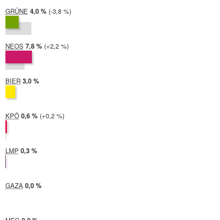
GRÜNE
2024:
4,0 %
Differenz:
-3,8 %
2019:
7,8 %
NEOS
2024:
7,8 %
Differenz:
+2,2 %
2019:
5,7 %
BIER
2024:
3,0 %
2019: nicht teilgenommen
KPÖ
2024:
0,6 %
Differenz:
+0,2 %
2019:
0,3 %
LMP
2024:
0,3 %
2019: nicht teilgenommen
GAZA
2024:
0,0 %
2019: nicht teilgenommen