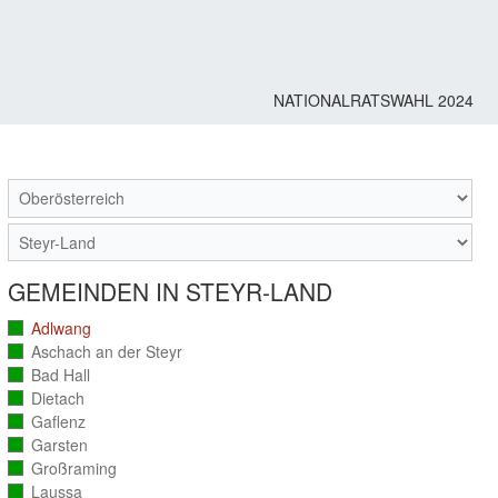
NATIONALRATSWAHL 2024
M
GEMEINDEN IN STEYR-LAND
Adlwang
(vollständig
ausgezählt)
Aschach an der Steyr
(vollständig
ausgezählt)
Bad Hall
(vollständig
ausgezählt)
Dietach
(vollständig
ausgezählt)
Gaflenz
(vollständig
ausgezählt)
Garsten
(vollständig
ausgezählt)
Großraming
(vollständig
ausgezählt)
Laussa
(vollständig