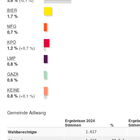
2024:
5,8 %
Differenz:
-0,1 %
2019:
6,0 %
BIER
2024:
1,7 %
2019: nicht teilgenommen
MFG
2024:
0,7 %
2019: nicht teilgenommen
KPÖ
2024:
1,2 %
Differenz:
+0,7 %
2019:
0,5 %
LMP
2024:
0,8 %
2019: nicht teilgenommen
GAZA
2024:
0,6 %
2019: nicht teilgenommen
KEINE
2024:
0,8 %
Differenz:
+0,1 %
2019:
0,7 %
Gemeinde Adlwang
Ergebnisse 2024
Ergeb
Stimmen
%
Stimm
Wahlberechtigte
1.617