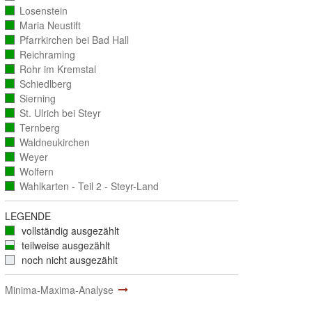
ausgezählt)
Losenstein
(vollständig
ausgezählt)
Maria Neustift
(vollständig
ausgezählt)
Pfarrkirchen bei Bad Hall
(vollständig
ausgezählt)
Reichraming
(vollständig
ausgezählt)
Rohr im Kremstal
(vollständig
ausgezählt)
Schiedlberg
(vollständig
ausgezählt)
Sierning
(vollständig
ausgezählt)
St. Ulrich bei Steyr
(vollständig
ausgezählt)
Ternberg
(vollständig
ausgezählt)
Waldneukirchen
(vollständig
ausgezählt)
Weyer
(vollständig
ausgezählt)
Wolfern
(vollständig
ausgezählt)
Wahlkarten - Teil 2 - Steyr-Land
(vollständig
ausgezählt)
LEGENDE
vollständig ausgezählt
teilweise ausgezählt
noch nicht ausgezählt
Minima-Maxima-Analyse