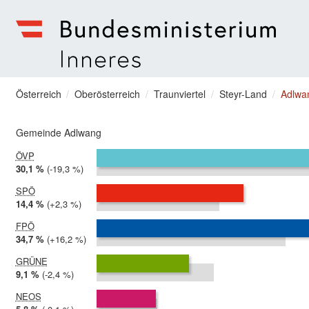
zum Menu springen
Bundesministerium | Inneres
Sie befinden sich hier
Österreich
Oberösterreich
Traunviertel
Steyr-Land
Adlwa
Gemeinde Adlwang
ÖVP
2024:
30,1 %
Differenz:
-19,3 %
2019:
49,4 %
SPÖ
2024:
14,4 %
Differenz:
+2,3 %
2019:
12,0 %
FPÖ
2024:
34,7 %
Differenz:
+16,2 %
2019:
18,6 %
GRÜNE
2024:
9,1 %
Differenz:
-2,4 %
2019:
11,5 %
NEOS