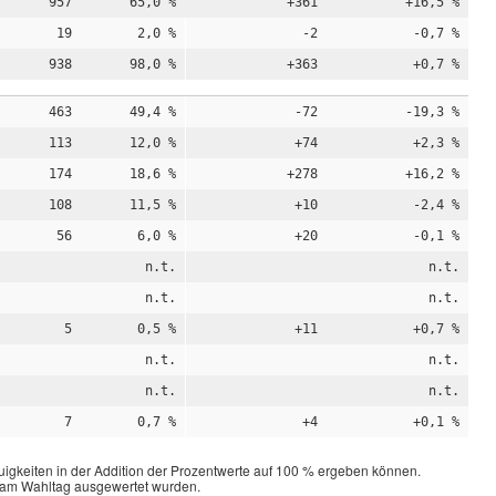
957
65,0 %
+361
+16,5 %
19
2,0 %
-2
-0,7 %
938
98,0 %
+363
+0,7 %
463
49,4 %
-72
-19,3 %
113
12,0 %
+74
+2,3 %
174
18,6 %
+278
+16,2 %
108
11,5 %
+10
-2,4 %
56
6,0 %
+20
-0,1 %
n.t.
n.t.
n.t.
n.t.
5
0,5 %
+11
+0,7 %
n.t.
n.t.
n.t.
n.t.
7
0,7 %
+4
+0,1 %
igkeiten in der Addition der Prozentwerte auf 100 % ergeben können.
n am Wahltag ausgewertet wurden.