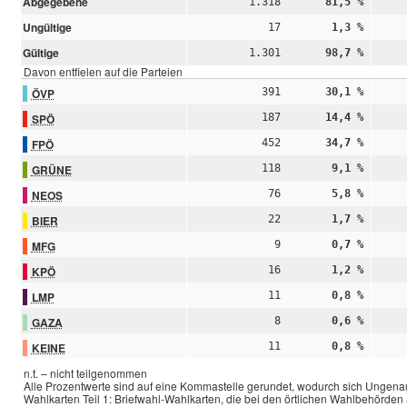
Abgegebene
1.318
81,5 %
Ungültige
17
1,3 %
Gültige
1.301
98,7 %
Davon entfielen auf die Parteien
ÖVP
391
30,1 %
SPÖ
187
14,4 %
FPÖ
452
34,7 %
GRÜNE
118
9,1 %
NEOS
76
5,8 %
BIER
22
1,7 %
MFG
9
0,7 %
KPÖ
16
1,2 %
LMP
11
0,8 %
GAZA
8
0,6 %
KEINE
11
0,8 %
n.t. – nicht teilgenommen
Alle Prozentwerte sind auf eine Kommastelle gerundet, wodurch sich Ungenau
Wahlkarten Teil 1: Briefwahl-Wahlkarten, die bei den örtlichen Wahlbehörde