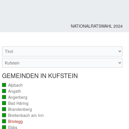
NATIONALRATSWAHL 2024
M
GEMEINDEN IN KUFSTEIN
Alpbach
(vollständig
ausgezählt)
Angath
(vollständig
ausgezählt)
Angerberg
(vollständig
ausgezählt)
Bad Häring
(vollständig
ausgezählt)
Brandenberg
(vollständig
ausgezählt)
Breitenbach am Inn
(vollständig
ausgezählt)
Brixlegg
(vollständig
ausgezählt)
Ebbs
(vollständig