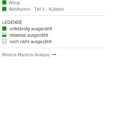
ausgezählt)
Wörgl
(vollständig
ausgezählt)
Wahlkarten - Teil 2 - Kufstein
(vollständig
ausgezählt)
LEGENDE
vollständig ausgezählt
teilweise ausgezählt
noch nicht ausgezählt
Minima-Maxima-Analyse