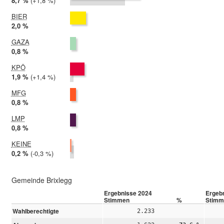
2024:
8,7 %
Differenz:
+1,8 %
2019:
6,9 %
BIER
2024:
2,0 %
2019: nicht teilgenommen
GAZA
2024:
0,8 %
2019: nicht teilgenommen
KPÖ
2024:
1,9 %
Differenz:
+1,4 %
2019:
0,5 %
MFG
2024:
0,8 %
2019: nicht teilgenommen
LMP
2024:
0,8 %
2019: nicht teilgenommen
KEINE
2024:
0,2 %
Differenz:
-0,3 %
2019:
0,5 %
Gemeinde Brixlegg
Ergebnisse 2024
Ergeb
Stimmen
%
Stimm
Wahlberechtigte
2.233