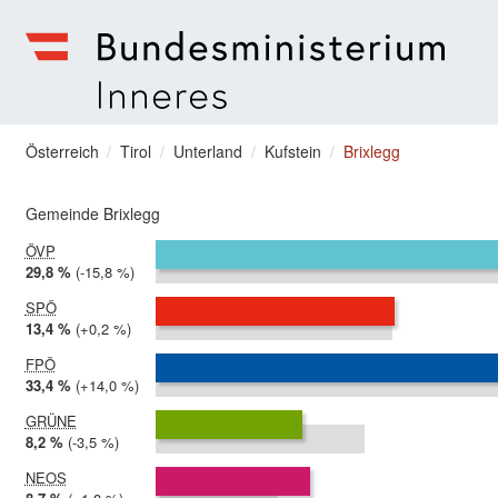
zum Menu springen
Bundesministerium | Inneres
Sie befinden sich hier
Österreich
Tirol
Unterland
Kufstein
Brixlegg
Gemeinde Brixlegg
ÖVP
2024:
29,8 %
Differenz:
-15,8 %
2019:
45,5 %
SPÖ
2024:
13,4 %
Differenz:
+0,2 %
2019:
13,3 %
FPÖ
2024:
33,4 %
Differenz:
+14,0 %
2019:
19,3 %
GRÜNE
2024:
8,2 %
Differenz:
-3,5 %
2019:
11,7 %
NEOS