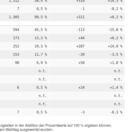
1.312
58,4 %
+310
+14,3 %
7
0,5 %
-1
-0,2 %
1.305
99,5 %
+311
+0,2 %
594
45,5 %
-113
-15,8 %
173
13,3 %
+44
+0,2 %
252
19,3 %
+287
+14,0 %
153
11,7 %
-20
-3,5 %
90
6,9 %
+50
+1,8 %
n.t.
n.t.
n.t.
n.t.
6
0,5 %
+24
+1,4 %
n.t.
n.t.
n.t.
n.t.
7
0,5 %
-3
-0,3 %
igkeiten in der Addition der Prozentwerte auf 100 % ergeben können.
n am Wahltag ausgewertet wurden.