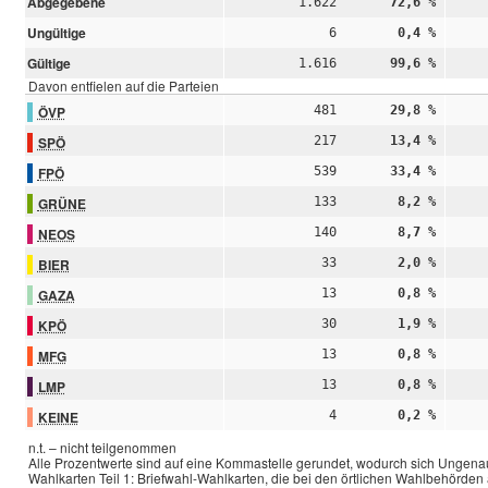
Abgegebene
1.622
72,6 %
Ungültige
6
0,4 %
Gültige
1.616
99,6 %
Davon entfielen auf die Parteien
ÖVP
481
29,8 %
SPÖ
217
13,4 %
FPÖ
539
33,4 %
GRÜNE
133
8,2 %
NEOS
140
8,7 %
BIER
33
2,0 %
GAZA
13
0,8 %
KPÖ
30
1,9 %
MFG
13
0,8 %
LMP
13
0,8 %
KEINE
4
0,2 %
n.t. – nicht teilgenommen
Alle Prozentwerte sind auf eine Kommastelle gerundet, wodurch sich Ungenau
Wahlkarten Teil 1: Briefwahl-Wahlkarten, die bei den örtlichen Wahlbehörde