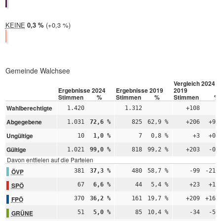
KEINE
2024:
0,3 %
Differenz:
+0,3 %
2019:
0,0 %
Gemeinde Walchsee
Vergleich 2024 –
Ergebnisse 2024
Ergebnisse 2019
2019
Stimmen
%
Stimmen
%
Stimmen
%
Wahlberechtigte
1.420
1.312
+108
Abgegebene
1.031
72,6 %
825
62,9 %
+206
+9,
Ungültige
10
1,0 %
7
0,8 %
+3
+0,
Gültige
1.021
99,0 %
818
99,2 %
+203
-0,
Davon entfielen auf die Parteien
ÖVP
381
37,3 %
480
58,7 %
-99
-21,
SPÖ
67
6,6 %
44
5,4 %
+23
+1,
FPÖ
370
36,2 %
161
19,7 %
+209
+16,
GRÜNE
51
5,0 %
85
10,4 %
-34
-5,