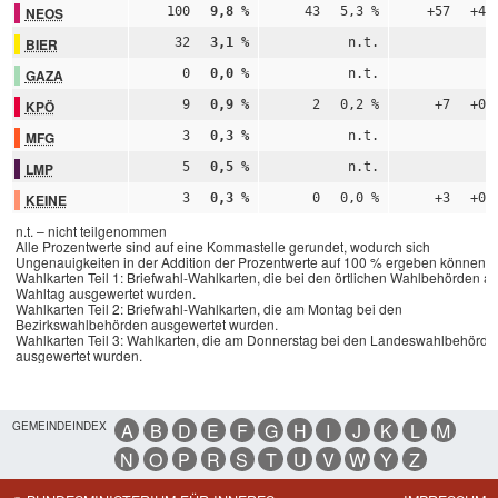
NEOS
100
9,8 %
43
5,3 %
+57
+4,
BIER
32
3,1 %
n.t.
n
GAZA
0
0,0 %
n.t.
n
KPÖ
9
0,9 %
2
0,2 %
+7
+0,
MFG
3
0,3 %
n.t.
n
LMP
5
0,5 %
n.t.
n
KEINE
3
0,3 %
0
0,0 %
+3
+0,
n.t. – nicht teilgenommen
Alle Prozentwerte sind auf eine Kommastelle gerundet, wodurch sich
Ungenauigkeiten in der Addition der Prozentwerte auf 100 % ergeben können.
Wahlkarten Teil 1: Briefwahl-Wahlkarten, die bei den örtlichen Wahlbehörden a
Wahltag ausgewertet wurden.
Wahlkarten Teil 2: Briefwahl-Wahlkarten, die am Montag bei den
Bezirkswahlbehörden ausgewertet wurden.
Wahlkarten Teil 3: Wahlkarten, die am Donnerstag bei den Landeswahlbehörde
ausgewertet wurden.
GEMEINDEINDEX
A
B
D
E
F
G
H
I
J
K
L
M
N
O
P
R
S
T
U
V
W
Y
Z