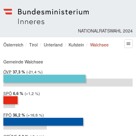
Bundesministerium | Inneres
NATIONALRATSWAHL 2024
Sie befinden sich hier
Österreich
Tirol
Unterland
Kufstein
Walchsee
zum
Gemeinde Walchsee
ÖVP
2024:
37,3 %
Differenz:
-21,4 %
2019:
58,7 %
SPÖ
2024:
6,6 %
Differenz:
+1,2 %
2019:
5,4 %
FPÖ
2024:
36,2 %
Differenz:
+16,6 %
2019:
19,7 %