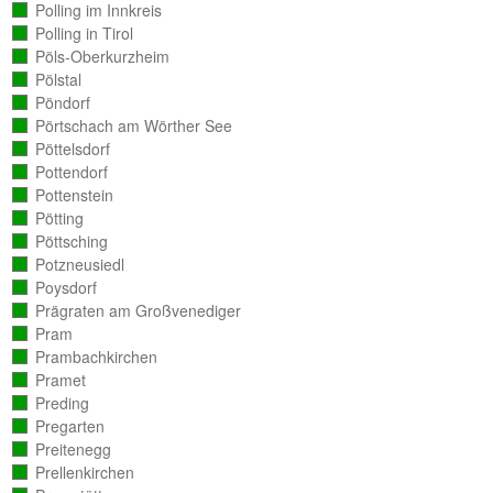
ausgezählt)
Polling im Innkreis
(vollständig
ausgezählt)
Polling in Tirol
(vollständig
ausgezählt)
Pöls-Oberkurzheim
(vollständig
ausgezählt)
Pölstal
(vollständig
ausgezählt)
Pöndorf
(vollständig
ausgezählt)
Pörtschach am Wörther See
(vollständig
ausgezählt)
Pöttelsdorf
(vollständig
ausgezählt)
Pottendorf
(vollständig
ausgezählt)
Pottenstein
(vollständig
ausgezählt)
Pötting
(vollständig
ausgezählt)
Pöttsching
(vollständig
ausgezählt)
Potzneusiedl
(vollständig
ausgezählt)
Poysdorf
(vollständig
ausgezählt)
Prägraten am Großvenediger
(vollständig
ausgezählt)
Pram
(vollständig
ausgezählt)
Prambachkirchen
(vollständig
ausgezählt)
Pramet
(vollständig
ausgezählt)
Preding
(vollständig
ausgezählt)
Pregarten
(vollständig
ausgezählt)
Preitenegg
(vollständig
ausgezählt)
Prellenkirchen
(vollständig
ausgezählt)