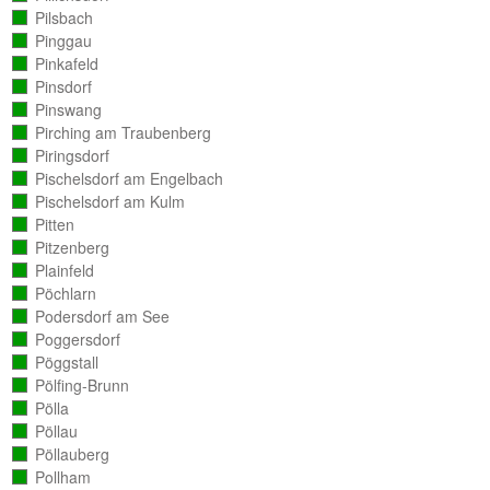
ausgezählt)
Pilsbach
(vollständig
ausgezählt)
Pinggau
(vollständig
ausgezählt)
Pinkafeld
(vollständig
ausgezählt)
Pinsdorf
(vollständig
ausgezählt)
Pinswang
(vollständig
ausgezählt)
Pirching am Traubenberg
(vollständig
ausgezählt)
Piringsdorf
(vollständig
ausgezählt)
Pischelsdorf am Engelbach
(vollständig
ausgezählt)
Pischelsdorf am Kulm
(vollständig
ausgezählt)
Pitten
(vollständig
ausgezählt)
Pitzenberg
(vollständig
ausgezählt)
Plainfeld
(vollständig
ausgezählt)
Pöchlarn
(vollständig
ausgezählt)
Podersdorf am See
(vollständig
ausgezählt)
Poggersdorf
(vollständig
ausgezählt)
Pöggstall
(vollständig
ausgezählt)
Pölfing-Brunn
(vollständig
ausgezählt)
Pölla
(vollständig
ausgezählt)
Pöllau
(vollständig
ausgezählt)
Pöllauberg
(vollständig
ausgezählt)
Pollham
(vollständig