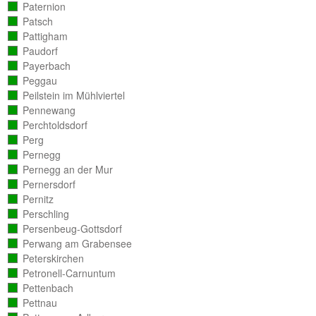
ausgezählt)
Paternion
(vollständig
ausgezählt)
Patsch
(vollständig
ausgezählt)
Pattigham
(vollständig
ausgezählt)
Paudorf
(vollständig
ausgezählt)
Payerbach
(vollständig
ausgezählt)
Peggau
(vollständig
ausgezählt)
Peilstein im Mühlviertel
(vollständig
ausgezählt)
Pennewang
(vollständig
ausgezählt)
Perchtoldsdorf
(vollständig
ausgezählt)
Perg
(vollständig
ausgezählt)
Pernegg
(vollständig
ausgezählt)
Pernegg an der Mur
(vollständig
ausgezählt)
Pernersdorf
(vollständig
ausgezählt)
Pernitz
(vollständig
ausgezählt)
Perschling
(vollständig
ausgezählt)
Persenbeug-Gottsdorf
(vollständig
ausgezählt)
Perwang am Grabensee
(vollständig
ausgezählt)
Peterskirchen
(vollständig
ausgezählt)
Petronell-Carnuntum
(vollständig
ausgezählt)
Pettenbach
(vollständig
ausgezählt)
Pettnau
(vollständig
ausgezählt)