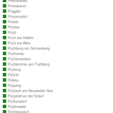
Premstätten
(vollständig
ausgezählt)
Pressbaum
(vollständig
ausgezählt)
Prigglitz
(vollständig
ausgezählt)
Prinzersdorf
(vollständig
ausgezählt)
Proleb
(vollständig
ausgezählt)
Prottes
(vollständig
ausgezählt)
Prutz
(vollständig
ausgezählt)
Puch bei Hallein
(vollständig
ausgezählt)
Puch bei Weiz
(vollständig
ausgezählt)
Puchberg am Schneeberg
(vollständig
ausgezählt)
Puchenau
(vollständig
ausgezählt)
Puchenstuben
(vollständig
ausgezählt)
Puchkirchen am Trattberg
(vollständig
ausgezählt)
Pucking
(vollständig
ausgezählt)
Pühret
(vollständig
ausgezählt)
Pulkau
(vollständig
ausgezählt)
Pupping
(vollständig
ausgezählt)
Purbach am Neusiedler See
(vollständig
ausgezählt)
Purgstall an der Erlauf
(vollständig
ausgezählt)
Purkersdorf
(vollständig
ausgezählt)
Pusterwald
(vollständig
ausgezählt)
Putzleinsdorf
(vollständig