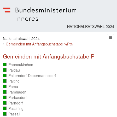
Bundesministerium | Inneres
NATIONALRATSWAHL 2024
Sie befinden sich hier
Nationalratswahl 2024
zum
Gemeinden mit Anfangsbuchstabe %P%
Gemeinden mit Anfangsbuchstabe P
Pabneukirchen
(vollständig
ausgezählt)
Paldau
(vollständig
ausgezählt)
Palterndorf-Dobermannsdorf
(vollständig
ausgezählt)
Palting
(vollständig
ausgezählt)
Pama
(vollständig
ausgezählt)
Pamhagen
(vollständig
ausgezählt)
Parbasdorf
(vollständig
ausgezählt)
Parndorf
(vollständig
ausgezählt)
Pasching
(vollständig
ausgezählt)
Passail
(vollständig